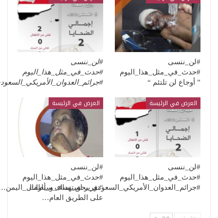
#لن_ننسى
#لن_ننسى
#حدث_في_مثل_هذا_اليوم
#حدث_في_مثل_هذا_اليوم
” أوجاع لن تلتئم “
#جرائم_العدوان_الأمريكي_السعو
العرض في الرئيسة
العرض في الرئيسة
#لن_ننسى
#لن_ننسى
#حدث_في_مثل_هذا_اليوم
#حدث_في_مثل_هذا_اليوم
“تقرير استهداف سيارات
#جرائم_العدوان_الأمريكي_السعودي_بحق_نساء_و_أطفال_اليمن…
على الطريق العام…