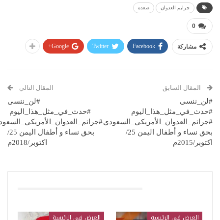
جرايم العدوان
صعده
0
Google+
Twitter
Facebook
مشاركة
المقال السابق
المقال التالي
#لن_ننسى
#لن_ننسى
#حدث_في_مثل_هذا_اليوم
#حدث_في_مثل_هذا_اليوم
#جرائم_العدوان_الأمريكي_السعودي
#جرائم_العدوان_الأمريكي_السعود
بحق نساء و أطفال اليمن 25/
بحق نساء و أطفال اليمن 25/
اكتوبر/2015م
اكتوبر/2018م
قد يعجبك ايضا
العرض في الرئيسة
العرض في الرئيسة