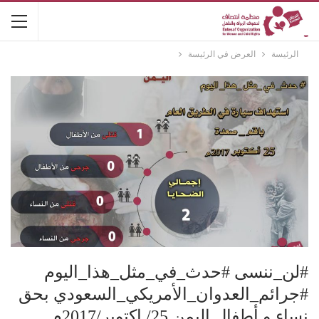
الرئيسة
العرض في الرئيسة
#لن_ننسى #حدث_في_مثل_هذا_اليوم
#جرائم_العدوان_الأمريكي_السعودي بحق
نساء و أطفال اليمن 25/ اكتوبر/2017م