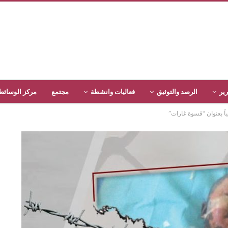
رير
الرصد والتوثيق
فعاليات وانشطة
مجتمع
مركز الوسائط
اً بعنوان “قسوة غارات”