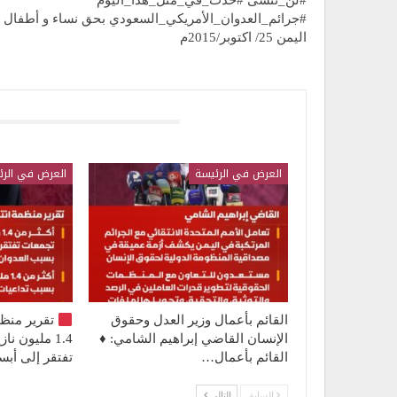
#لن_ننسى #حدث_في_مثل_هذا_اليوم
#جرائم_العدوان_الأمريكي_السعودي بحق نساء و أطفال
اليمن 25/ اكتوبر/2015م
قد يعجبك ايضا
العرض في الرئيسة
العرض في الرئ
القائم بأعمال وزير العدل وحقوق
تقرير منظ
الإنسان القاضي إبراهيم الشامي: ♦️
1.4 مليون 
القائم بأعمال…
تفتقر إلى أ
السابق
التالي