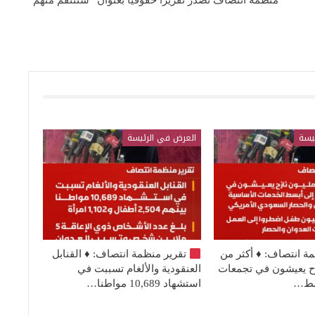
منظمة انتصاف تصدر تقريراً حقوقياً بعنوان “سننتقم منهم”
يسة
العرض في الرئيسة
مة انتصاف:
♦️
أكثر من
تقرير منظمة انتصاف:
♦️
القنابل
نازح يعيشون في تجمعات
العنقودية والألغام تسببت في
بسط…
استشهاد 10,689 مواطنا…