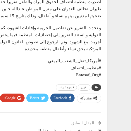
أصدرت منظمة انتصاف لحقوق المرأة والطفل تقريراً حقوقي
طيران تحالف العدوان على منزل المواطن عبدالله حنين بم
ضحيتها مدنيين بينهم نساء و أطفال، وذلك بتاريخ 15 سبمبتر 2015م
و تحدث التقرير عن تفاصيل الجريمة وإفادات الشهود، كما 
الدولية و استند التقرير إلى إحصائيات المنظمة فيما يخص
أجريت مع الشهود، وتم الرجوع إلى نصوص القانون الدولية 
المرتكبة بحق نساء وأطفال منطقة محديدة
#أمريكا_تقتل_الشعب_اليمني
#منظمة_انتصاف
#Entesaf_Org
تقرير
قسوة غارات
Google+
Twitter
Facebook
مشاركة
المقال السابق