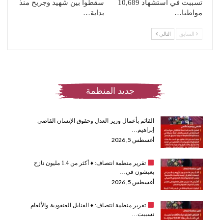
تسببت في استشهاد 10,689
سقطوا بين شهيد وجريح منذ
مواطنا…
بداية…
السابق
التالي
جديد المنظمة
القائم بأعمال وزير العدل وحقوق الإنسان القاضي
إبراهيم…
أغسطس 5, 2026
تقرير منظمة انتصاف:
♦️
أكثر من 1.4 مليون نازح
يعيشون في…
أغسطس 5, 2026
تقرير منظمة انتصاف:
♦️
القنابل العنقودية والألغام
تسببت…