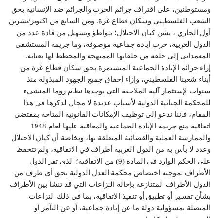
ومستوطنين، على اقتراف جرائم الحرب والجرائم ضد الإنسانية بحق
الشعب الفلسطيني وسكان قطاع غزة. ومن السابع من اكتوبر/تشرين
أول الجاري ، يشن كيان الاحتلال؛ بتواطؤ وتسهيل من قادة عدد من
الدول الغربية، حرب إبادة جماعية موصوفة، وما جريمة المستشفى
المعمداني إلى حلقة من حلقاتها الممنهجة والمخطط لها بعناية.
إزاء جرائم الإبادة الجماعية المتستمرة بحق سكان قطاع غزة من
أبناء شعبنا الفلسطيني، وإزاء إخفاق جميع الجهود المبذولة منذ
سنوات لإستثمار آلية الملاحقة التي يوجدها نظام روما المنشيء
للمحكمة الجنائية الدولية لأسباب عديدة لا مجال لذكرها في هذا
المقام، فإننا ندعو إلى توظيف الإمكانات القانونية المتاحة بمقتضى
اتفاقية منع جريمة الإبادة الجماعية والمعاقبة عليها لعام 1948
والممارسة العملية والقضائية المتعلقة بها، وبخاصة أن كيان الاحتلال
وعدد لا بأس به من الدول العربية أطراف في الاتفاقية، ولم تتحفظ
على الحكم الوارد في المادة (9) من الاتفاقية؛ الذي تقر الدول
الأطراف بموجبه اختصاص محكمة العدل الدولية بحق أي طرف من
الدول الأطراف المتنازعة بإحالة النزاعات التي قد تنشأ بين الأطراف
بشأن تفسير أو تطبيق أو تنفيذ الاتفاقية، بما في ذلك النزاعات
المتصلة بمسؤولية دولة ما عن إبادة جماعية، أو عن التآمر أو