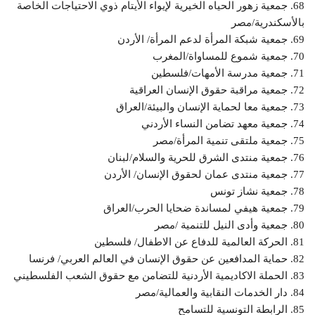
68. جمعية زهور الحياه الخيرية لإيواء الأيتام ذوي الاحتياجات الخاصة
بالأسكندرية/مصر
69. جمعية شبكة المرأة لدعم المرأة/ الأردن
70. جمعية شموع للمساواة/المغرب
71. جمعية مدرسة الأمهات/فلسطين
72. جمعية مراقبة حقوق الإنسان العراقية
73. جمعية معا لحماية الإنسان والبيئة/العراق
74. جمعية معهد تضامن النساء الأردني
75. جمعية ملتقى تنمية المرأة/مصر
76. جمعية منتدى الشرق للحرية والسلام/لبنان
77. جمعية منتدى عمان لحقوق الإنسان/ الأردن
78. جمعية نشاز تونس
79. جمعية هيفي لمساندة ضحايا الحرب/العراق
80. جمعية وأدى النيل للتنمية /مصر
81. الحركة العالمية للدفاع عن الاطفال/ فلسطين
82. حماية المدافعين عن حقوق الإنسان في العالم العربي/ فرنسا
83. الحملة الاكاديمية الأردنية للتضامن مع حقوق الشعب الفلسطيني
84. دار الخدمات النقابية والعمالية/مصر
85. الرابطة التونسية للتسامح