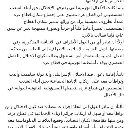
التحريض على ارتكابها.
ولما كانت الأفعال الجرمية التي يقترفها الإحتلال بحق أبناء الشعب
الفلسطيني في قطاع غزة تنطوي على إخضاع سكان قطاع غزة،
عمداً، لظروف معيشية يراد من ورائها تدمير سكان القطاع
الفلسطيني تدميراً مادياً كلياً أو جزئياً وبصورة ممنهجة تعبر عن نسق
عام، فإننا نطالب بالآتي:
أولاً: أن تبادر أي من الدول الأطراف في الاتفاقية المذكورة، وفي
مقدمتها الدول العربية والإسلامية الأطراف، إلى الطلب من محكمة
العدل الدولية باستصدار أمر مستعجل يطالب كيان الاحتلال والفصل
العنصري بوقف أنشطته الجرمية في قطاع غزة.
ثانياً: إقامة دعوى ضد الاحتلال الإسرائيلي وأية دولة ساهمت وأيدت
وتواطأت معه على ارتكاب الإبادة الجماعية بحق أبناء الشعب
الفلسطين في قطاع غزة، لتحميلها المسؤولية القانونية الدولية عن
تلك الأفعال.
ثالثاً: أن تبادر الدول إلى اتخاذ إجراءات مضادة ضد كيان الاحتلال ومن
تواطأ معه أو سهل له ارتكاب جرائم الإبادة الجماعية في قطاع غزة،
ومن بينها مقاطعة الكيان اقتصادياً، وقطع العلاقات الدبلوماسية معه
وعدم الاعتراف بأي أوضاع واقعية قد تنشأ عن تلك الأفعال الإجرامية.