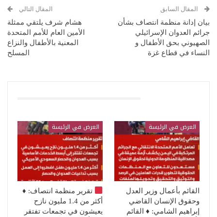
المقال السابق
المقال التالي
بيان إدانة منظمة انتصاف بشأن
هشام شرف يلتقي ممثلة
جرائم العدوان الإسرائيلي
الأمين العام للأمم المتحدة
الصهيوني بحق الأطفال و
المعنية بالأطفال والنزاع
النساء في قطاع غزة
المسلح
قد يعجبك ايضا
العرض في الرئيسة
العرض في الرئيسة
القائم بأعمال وزير العدل
تقرير منظمة انتصاف:
♦️
وحقوق الإنسان القاضي
أكثر من 1.4 مليون نازح
إبراهيم الشامي: ♦️ القائم
يعيشون في تجمعات تفتقر