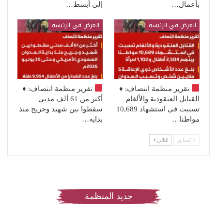
بأعمال…
إلى أبسط…
العرض في الرئيسة
العرض في الرئيسة
تقرير منظمة انتصاف:
♦️
تقرير منظمة انتصاف:
♦️
القنابل العنقودية والألغام
أكثر من 61 ألف مدني
تسببت في استشهاد 10,689
سقطوا بين شهيد وجريح منذ
مواطنا…
بداية…
السابق
التالي
جديد المنظمة