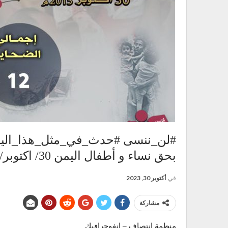
#لن_ننسى #حدث_في_مثل_هذا_اليو
بحق نساء و أطفال اليمن 30/ اكتوبر/2015م
في
أكتوبر 30, 2023
مشاركة
منظمة انتصاف – انفوجرافيك