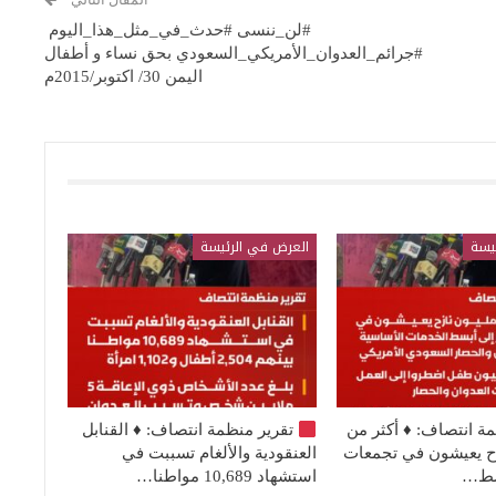
#لن_ننسى #حدث_في_مثل_هذا_اليوم
#جرائم_العدوان_الأمريكي_السعودي بحق نساء و أطفال
اليمن 30/ اكتوبر/2015م
يسة
العرض في الرئيسة
مة انتصاف:
♦️
أكثر من
تقرير منظمة انتصاف:
♦️
القنابل
نازح يعيشون في تجمعات
العنقودية والألغام تسببت في
بسط…
استشهاد 10,689 مواطنا…