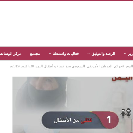
رير
الرصد والتوثيق
فعاليات وانشطة
مجتمع
مركز الوسائط
ائم_العدوان_الأمريكي_السعودي بحق نساء و أطفال اليمن 30/ اكتوبر/2015م