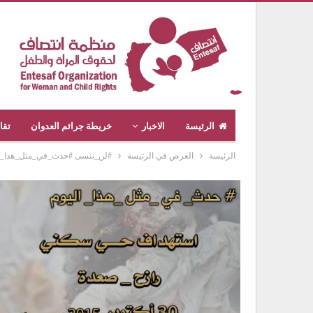
الرئيسة
الاخبار
خريطة جرائم العدوان
تقا
الرئيسة
العرض في الرئيسة
#لن_ننسى #حدث_في_مثل_هذا_اليوم #جر