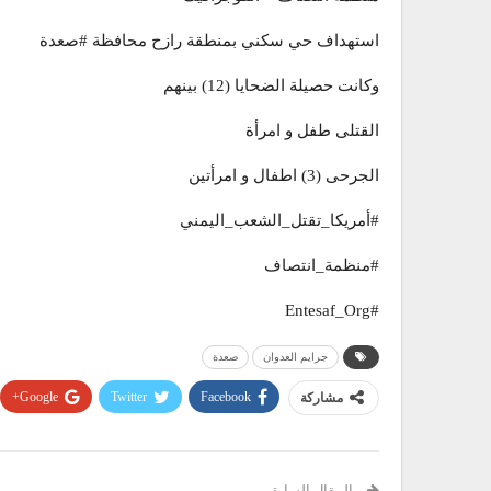
استهداف حي سكني بمنطقة رازح محافظة #صعدة
وكانت حصيلة الضحايا (12) بينهم
القتلى طفل و امرأة
الجرحى (3) اطفال و امرأتين
#أمريكا_تقتل_الشعب_اليمني
#منظمة_انتصاف
#Entesaf_Org
جرايم العدوان
صعدة
Google+
Twitter
Facebook
مشاركة
المقال السابق