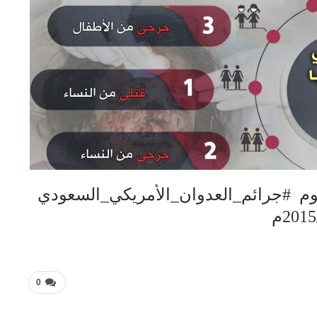
م #جرائم_العدوان_الأمريكي_السعودي
0