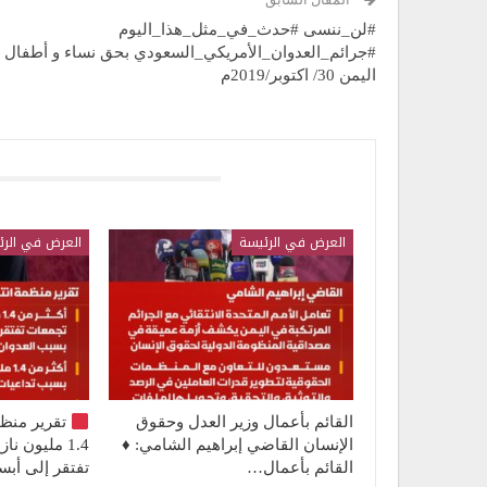
#لن_ننسى #حدث_في_مثل_هذا_اليوم
#جرائم_العدوان_الأمريكي_السعودي بحق نساء و أطفال
اليمن 30/ اكتوبر/2019م
قد يعجبك ايضا
العرض في الرئيسة
العرض في الرئ
القائم بأعمال وزير العدل وحقوق
تقرير منظ
الإنسان القاضي إبراهيم الشامي: ♦️
1.4 مليون 
القائم بأعمال…
تفتقر إلى أ