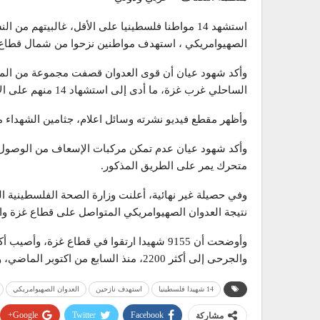
استشهد 14 مواطنا فلسطينيا على الأقل، غالبيتهم 
الصهيوامريكي ، استهدف مواطنين نزحوا من شمال قطاع 
وأكد شهود عيان أن قوى العدوان قصفت مجموعة من المو
الساحلي غرب غزة، ما أدى إلى استشهاد 14 منهم على الأقل، وغالبيتهم من الأطفال والنساء.
وأظهر مقطع فيديو نشرته وسائل اعلام، جثامين الشهداء م
وأكد شهود عيان عدم تمكن مركبات الإسعاف من الوصول إ
متحرك يمر على الطريق المذكور.
وفي حصيلة غير نهائية، أعلنت وزارة الصحة الفلسطينية ا
نتيجة العدوان الصهيوامريكي المتواصل على قطاع غزة والضفة الغربية، إلى 9299 شهي
والجرحى إلى أكثر 2200، منذ السابع من اكتوبر الماضي، وأكثر من 73% منهم من الأطفال والنساء.
14 شهيدا فلسطينيا
استهدف نازحين
العدوان الصهيوامريكي
Google+
Twitter
Facebook
مشاركة