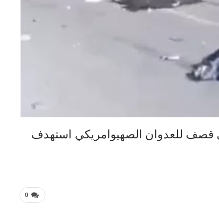
في قصف للعدوان الصهيوامريكي استهدف
0