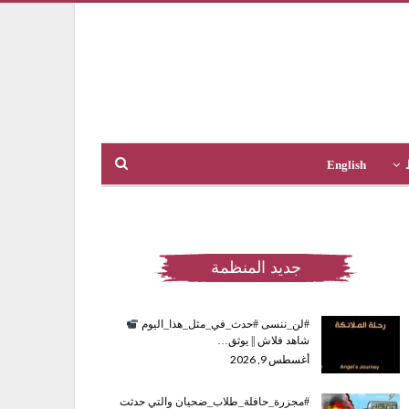
English
جديد المنظمة
#لن_ننسى #حدث_في_مثل_هذا_اليوم
شاهد فلاش || يوثق…
أغسطس 9, 2026
#مجزرة_حافلة_طلاب_ضحيان والتي حدثت