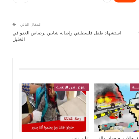
المقال التالي
استشهاد طفل فلسطيني وإصابة شابين برصاص العدو في
الخليل
يسة
العرض في الرئيسة
ة_طلاب_ضحيان والتي
#لن_ننسى