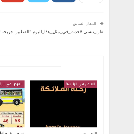
المقال السابق
#لن_ننسى #حدث_في_مثل_هذا_اليوم ”القطبين جريحة”
قد يعجبك ايضا
العرض في الرئيسة
العرض في الرئ
#لن_ننسى
#مجزرة_حافل