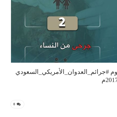
 #جرائم_العدوان_الأمريكي_السعودي
0