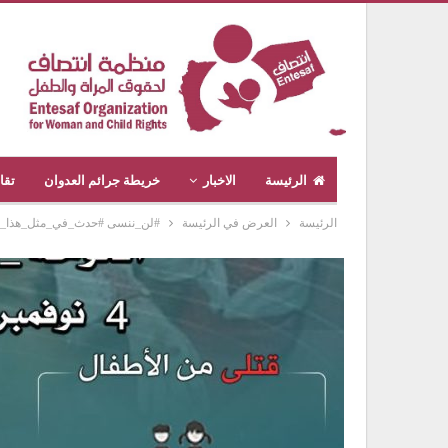
الرئيسة
الاخبار
خريطة جرائم العدوان
تقا
الرئيسة
العرض في الرئيسة
#لن_ننسى #حدث_في_مثل_هذا_اليوم #ج