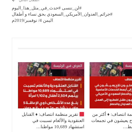
#لن_ننسى #حدث_في_مثل_هذا_اليوم
#جرائم_العدوان_الأمريكي_السعودي بحق نساء و أطفال
اليمن 4/ نوفمبر/2019م
يسة
العرض في الرئيسة
مة انتصاف:
♦️
أكثر من
تقرير منظمة انتصاف:
♦️
القنابل
نازح يعيشون في تجمعات
العنقودية والألغام تسببت في
بسط…
استشهاد 10,689 مواطنا…