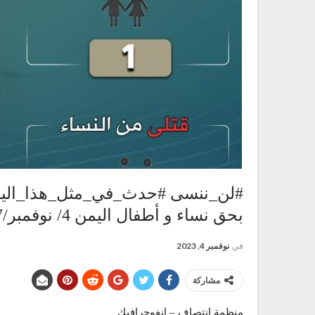
#لن_ننسى #حدث_في_مثل_هذا_اليوم
بحق نساء و أطفال اليمن 4/ نوفمبر/2017م
في
نوفمبر 4, 2023
مشاركة
منظمة انتصاف – انفوجرافيك