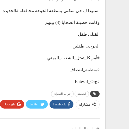
استهداف حي سكني بمنطقة الخوخة محافظة #الحديدة
وكانت حصيلة الضحايا (3) بينهم
القتلى طفل
الجرحى طفلين
#أمريكا_تقتل_الشعب_اليمني
#منظمة_انتصاف
#Entesaf_Org
الحديدة
جرايم العدوان
Google+
Twitter
Facebook
مشاركة
المقال السابق