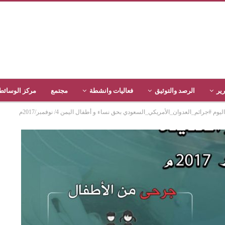
رير
الرصد والتوثيق
فعاليات وانشطة
مجتمع
مركز الوسائط
رائم_العدوان_الأمريكي_السعودي بحق نساء و أطفال اليمن 4/ نوفمبر/2017م