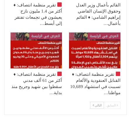
القائم بأعمال وزير العدل
تقرير منظمة انتصاف:
♦️
وحقوق الإنسان القاضي
أكثر من 1.4 مليون نازح
إبراهيم الشامي: ♦️ القائم
يعيشون في تجمعات تفتقر
بأعمال…
إلى أبسط…
العرض في الرئيسة
العرض في الرئيسة
تقرير منظمة انتصاف:
♦️
تقرير منظمة انتصاف:
♦️
القنابل العنقودية والألغام
أكثر من 61 ألف مدني
تسببت في استشهاد 10,689
سقطوا بين شهيد وجريح منذ
مواطنا…
بداية…
السابق
التالي