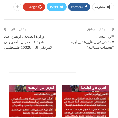
Google+
Twitter
Facebook
مشاركة
المقال السابق
المقال التالي
#لن_ننسى
وزارة الصحة : ارتفاع عدد
#حدث_في_مثل_هذا_اليوم
شهداء العدوان الصهيوني
”هجمات متتالية”
الأمريكي الى 10328 فلسطيني
قد يعجبك ايضا
العرض في الرئيسة
العرض في الرئيسة