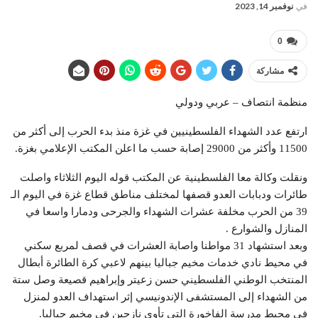
في
نوفمبر 14, 2023
0
مشاركة
منظمة انتصاف – عربي ودولي
ارتفع عدد الشهداء الفلسطينيين في غزة منذ بدء الحرب إلى أكثر من
11500 وأكثر من 29000 إصابة حسب ما اعلن المكتب الإعلامي بغزة.
ونقلت وكالة معا الفلسطينية عن المكتب قوله اليوم الثلاثاء واصلت
طائرات ودبابات العدو قصفها لمختلف مناطق قطاع غزة في اليوم الـ
39 من الحرب مخلفة عشرات الشهداء والجرحى ودمارا واسعا في
المنازل والشوارع .
وبعد استشهاد 31 مواطنا واصابة العشرات في قصف لمربع سكني
في محيط نادي خدمات مخيم جباليا بينهم لاعبي كرة الطائرة أبطال
المنتخب الوطني الفلسطيني حسن زعيتر وإبراهيم قصيعة وصل ستة
من الشهداء إلى المستشفى الإندونيسي إثر استهداف العدو لمنزل
في محيط مدرسة الفاخورة التي تأوي نازحين في مخيم جباليا.