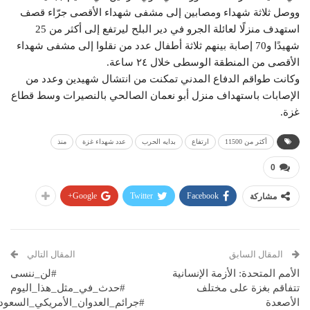
ووصل ثلاثة شهداء ومصابين إلى مشفى شهداء الأقصى جرّاء قصف
استهدف منزلًا لعائلة الجرو في دير البلح ليرتفع إلى أكثر من 25
شهيدًا و70 إصابة بينهم ثلاثة أطفال عدد من نقلوا إلى مشفى شهداء
الأقصى من المنطقة الوسطى خلال ٢٤ ساعة.
وكانت طواقم الدفاع المدني تمكنت من انتشال شهيدين وعدد من
الإصابات باستهداف منزل أبو نعمان الصالحي بالنصيرات وسط قطاع
غزة.
أكثر من 11500
ارتفاع
بدايه الحرب
عدد شهداء غزة
منذ
0
Google+
Twitter
Facebook
مشاركة
المقال السابق
المقال التالي
الأمم المتحدة: الأزمة الإنسانية
#لن_ننسى
تتفاقم بغزة على مختلف
#حدث_في_مثل_هذا_اليوم
الأصعدة
#جرائم_العدوان_الأمريكي_السعود