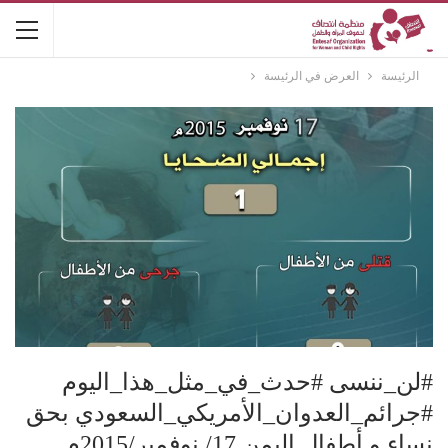
الرئيسة
العرض في الرئيسة
#لن_ننسى #حدث_في_مثل_هذا_اليوم
#جرائم_العدوان_الأمريكي_السعودي بحق
نساء و أطفال اليمن 17/ نوفمبر/2015م