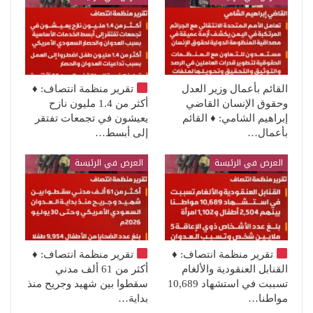
القائم بأعمال وزير العدل
تقرير منظمة انتصاف:
♦️
وحقوق الإنسان القاضي
أكثر من 1.4 مليون نازح
إبراهيم الشامي: ♦️ القائم
يعيشون في تجمعات تفتقر
بأعمال…
إلى أبسط…
العرض في الرئيسة
العرض في الرئيسة
تقرير منظمة انتصاف:
♦️
تقرير منظمة انتصاف:
♦️
القنابل العنقودية والألغام
أكثر من 61 ألف مدني
تسببت في استشهاد 10,689
سقطوا بين شهيد وجريح منذ
مواطنا…
بداية…