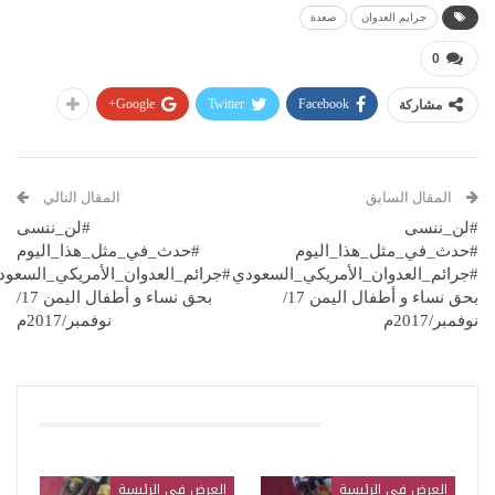
جرايم العدوان
صعدة
0
Google+
Twitter
Facebook
مشاركة
المقال السابق
المقال التالي
#لن_ننسى
#لن_ننسى
#حدث_في_مثل_هذا_اليوم
#حدث_في_مثل_هذا_اليوم
#جرائم_العدوان_الأمريكي_السعودي
#جرائم_العدوان_الأمريكي_السعود
بحق نساء و أطفال اليمن 17/
بحق نساء و أطفال اليمن 17/
نوفمبر/2017م
نوفمبر/2017م
قد يعجبك ايضا
العرض في الرئيسة
العرض في الرئيسة