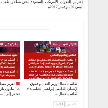
#جرائم_العدوان_الأمريكي_السعودي بحق نساء و أطفال
اليمن 20/ نوفمبر/2017م
قد يعجبك ايضا
العرض في الرئيسة
العرض في الرئ
القائم بأعمال وزير العدل وحقوق
تقرير منظ
الإنسان القاضي إبراهيم الشامي: ♦️
1.4 مليون 
القائم بأعمال…
تفتقر إلى أ
السابق
التالي