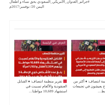
#جرائم_العدوان_الأمريكي_السعودي بحق نساء و أطفال
اليمن 20/ نوفمبر/2017م
يسة
العرض في الرئيسة
مة انتصاف:
♦️
أكثر من
تقرير منظمة انتصاف:
♦️
القنابل
نازح يعيشون في تجمعات
العنقودية والألغام تسببت في
بسط…
استشهاد 10,689 مواطنا…