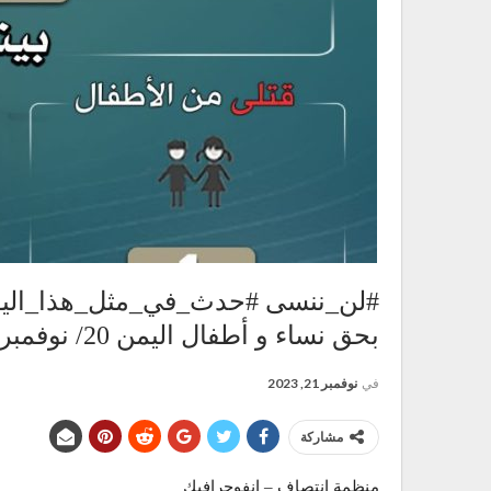
#لن_ننسى #حدث_في_مثل_هذا_اليوم
بحق نساء و أطفال اليمن 20/ نوفمبر/2017م
في
نوفمبر 21, 2023
مشاركة
منظمة انتصاف – انفوجرافيك