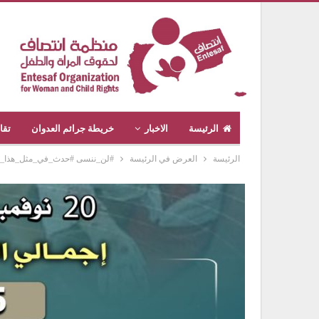
الرئيسة
الاخبار
خريطة جرائم العدوان
تقا
الرئيسة
العرض في الرئيسة
#لن_ننسى #حدث_في_مثل_هذا_اليوم #جر