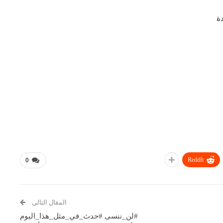
ة
ReddIt
0
المقال التالي
#لن_ننسى #حدث_في_مثل_هذا_اليوم