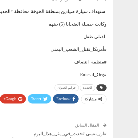
استهداف سيارة صيادين بمنطقة الخوخة محافظة #الحديد
وكانت حصيلة الضحايا (5) بينهم
القتلى طفل
#أمريكا_تقتل_الشعب_اليمني
#منظمة_انتصاف
#Entesaf_Org
الحديدة
جرايم العدوان
Google+
Twitter
Facebook
مشاركة
المقال السابق
#لن_ننسى #حدث_في_مثل_هذا_اليوم