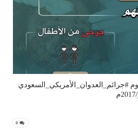
 #جرائم_العدوان_الأمريكي_السعودي
0