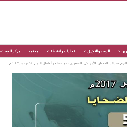
رير
الرصد والتوثيق
فعاليات وانشطة
مجتمع
مركز الوسائط
ائم_العدوان_الأمريكي_السعودي بحق نساء و أطفال اليمن 20/ نوفمبر/2017م