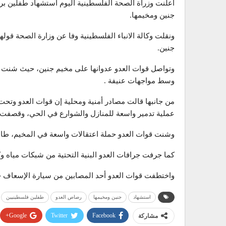
اعلنت وزراة الصحة الفلسطينية اليوم استشهاد طفلين بر
جنين ومخيمها.
ونقلت وكالة الانباء الفلسطينية وفا عن وزارة الصحة قول
جنين.
وتواصل قوات العدو عدوانها على مخيم جنين، حيث شنت 
وسط مواجهات عنيفة .
من جانبها قالت مصادر أمنية ومحلية إن قوات العدو وتحت
عملية تدمير واسعة للمنازل والشوارع في الحي، وقصفت 
وشنت قوات العدو حملة اعتقالات واسعة في المخيم، طالت 12 مواط
كما جرفت جرافات العدو البنية التحتية من شبكات ميا
واختطفت قوات العدو أحد المصابين من سيارة الإسعاف خ
استشهاد
جنين ومخيمها
رصاص العدو
طفلين فلسطينيين
Google+
Twitter
Facebook
مشاركة