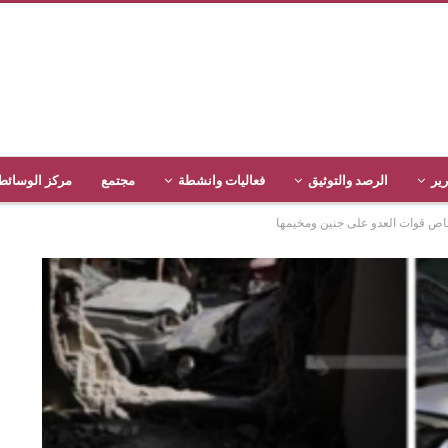
رير
الرصد والتوثيق
فعاليات وانشطة
مجتمع
مركز الوسائط
ص قوات العدو على جنين ومخيمها