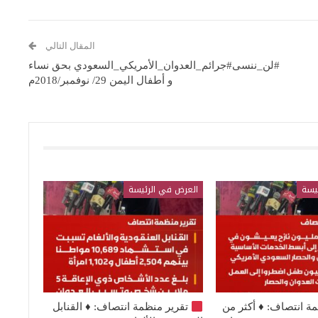
المقال التالي
#لن_ننسى#جرائم_العدوان_الأمريكي_السعودي بحق نساء
و أطفال اليمن 29/ نوفمبر/2018م
يسة
العرض في الرئيسة
مة انتصاف:
♦️
أكثر من
تقرير منظمة انتصاف:
♦️
القنابل