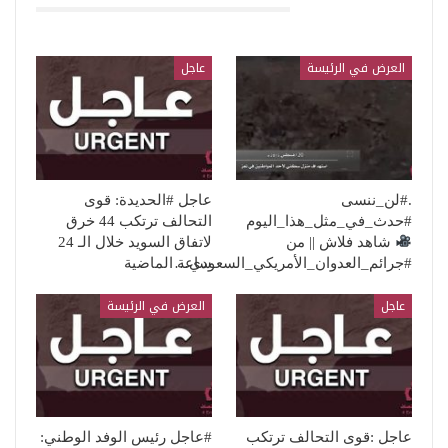
قد يعجبك ايضا
العرض في الرئيسة
عاجل
.#لن_ننسى
عاجل #الحديدة: قوى
#حدث_في_مثل_هذا_اليوم
التحالف ترتكب 44 خرق
شاهد فلاش || من
لاتفاق السويد خلال الـ 24
#جرائم_العدوان_الأمريكي_السعودي…
ساعة الماضية
عاجل
العرض في الرئيسة
عاجل :قوى التحالف ترتكب
#عاجل ‏رئيس الوفد الوطني: