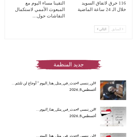
116 خرق لاتفاق السويد
التقينا مساء اليوم مع
خلال الـ 24 ساعة الماضية
المبعوث الأممي لاستكمال
النقاشات حول…
السابق
التالي
جديد المنظمة
#لن_ننسى #حدث_في_مثل_هذا_اليوم ” أوجاع لن تلتئم…
أغسطس 8, 2026
#لن_ننسى #حدث_في_مثل_هذا_اليوم
…
أغسطس 8, 2026
#لن_ننسى #حدث_في_مثل_هذا_اليوم…