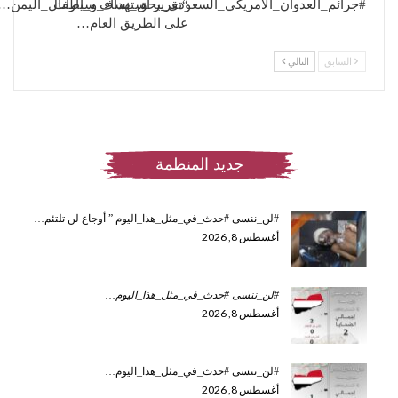
“تقرير استهداف سيارات
#جرائم_العدوان_الأمريكي_السعودي_بحق_نساء_و_أطفال_اليمن…
على الطريق العام…
السابق
التالي
جديد المنظمة
#لن_ننسى #حدث_في_مثل_هذا_اليوم ” أوجاع لن تلتئم…
أغسطس 8, 2026
#لن_ننسى #حدث_في_مثل_هذا_اليوم
…
أغسطس 8, 2026
#لن_ننسى #حدث_في_مثل_هذا_اليوم…
أغسطس 8, 2026