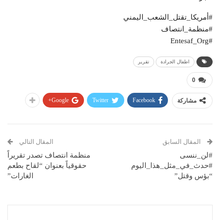
#أمريكا_تقتل_الشعب_اليمني
#منظمة_انتصاف
#Entesaf_Org
اطفال الجرادة
تقرير
0
Google+
Twitter
Facebook
مشاركة
المقال السابق
المقال التالي
#لن_ننسى
منظمة انتصاف تصدر تقريراً
#حدث_في_مثل_هذا_اليوم
حقوقياً بعنوان “لقاح بطعم
“بؤس وقتل”
الغارات”