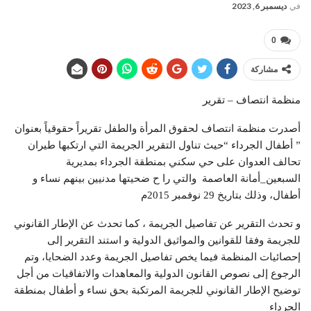
في
ديسمبر 6, 2023
0
مشاركة
منظمة انتصاف – تقرير
أصدرت منظمة انتصاف لحقوق المرأة والطفل تقريراً حقوقياً بعنوان
” أطفال الجرداء “حيث تناول التقرير الجريمة التي ارتكبها طيران
تحالف العدوان على حي سكني بمنطقة الجرداء بمديرية
السبعين_أمانة العاصمة والتي را ح ضحيتها مدنيين بينهم نساء و
أطفال، وذلك بتاريخ 29 نوفمبر 2015م
و تحدث التقرير عن تفاصيل الجريمة ، كما تحدث عن الإطار القانوني
للجريمة وفقا للقوانين والمواثيق الدولية و استند التقرير إلى
إحصائيات المنظمة فيما يخص تفاصيل الجريمة وعدد الضحايا، وتم
الرجوع إلى نصوص القانون الدولية والمعاهدات والاتفاقيات من أجل
توضيح الإطار القانوني للجريمة المرتكبة بحق نساء و أطفال بمنطقة
الجرداء