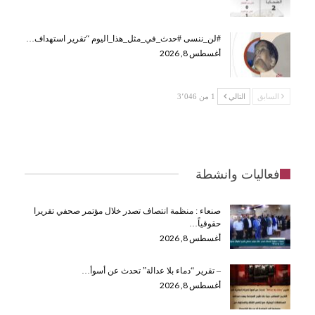
#لن_ننسى #حدث_في_مثل_هذا_اليوم “تقرير استهداف…
أغسطس 8, 2026
السابق
التالي
1 من 3٬046
فعاليات وانشطة
صنعاء : منظمة انتصاف تصدر خلال مؤتمر صحفي تقريرا
حقوقياً…
أغسطس 8, 2026
– تقرير “دماء بلا عدالة” تحدث عن أسوأ…
أغسطس 8, 2026