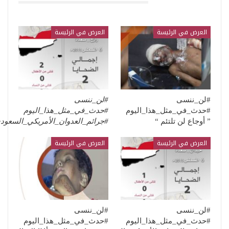
قد يعجبك ايضا
العرض في الرئيسة
العرض في الرئيسة
#لن_ننسى
#لن_ننسى
#حدث_في_مثل_هذا_اليوم
#حدث_في_مثل_هذا_اليوم
” أوجاع لن تلتئم “
#جرائم_العدوان_الأمريكي_السعو
العرض في الرئيسة
العرض في الرئيسة
#لن_ننسى
#لن_ننسى
#حدث_في_مثل_هذا_اليوم
#حدث_في_مثل_هذا_اليوم