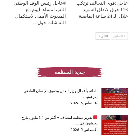
عاجل :قوى التحالف ترتكب
#عاجل ‏رئيس الوفد الوطني:
116 خرق لاتفاق السويد
التقينا مساء اليوم مع
خلال الـ 24 ساعة الماضية
المبعوث الأممي لاستكمال
النقاشات حول…
السابق
التالي
جديد المنظمة
القائم بأعمال وزير العدل وحقوق الإنسان القاضي
إبراهيم…
أغسطس 5, 2026
تقرير منظمة انتصاف:
♦️
أكثر من 1.4 مليون نازح
يعيشون في…
أغسطس 5, 2026