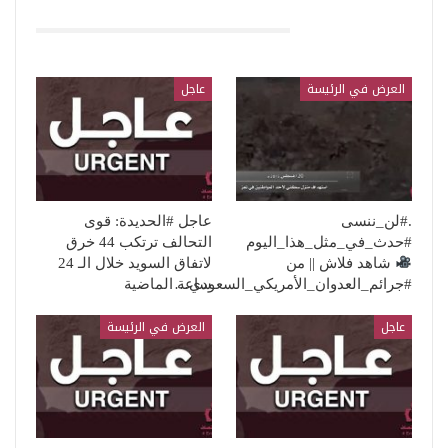
قد يعجبك ايضا
العرض في الرئيسة
عاجل
.#لن_ننسى
عاجل #الحديدة: قوى
#حدث_في_مثل_هذا_اليوم
التحالف ترتكب 44 خرق
شاهد فلاش || من
لاتفاق السويد خلال الـ 24
#جرائم_العدوان_الأمريكي_السعودي…
ساعة الماضية
عاجل
العرض في الرئيسة