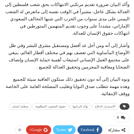
وأكد البيان ضرورة تقديم مرتكبي الانتهاكات بحق شعب فلسطين إلى
العدالة بشكل عاجل، مشيراً في الوقت نفسه إلى ماتعرض له الشعب
اليمني على مدى سنوات من الحرب التي شنها التحالف السعودي
الإماراتي، مشدداً على وجوب تقديم المتهمين المتورطين في
انتهاكات حقوق الإنسان للعدالة.
وأشار إلى أنه ومن أجل غد أفضل ومستقبل مشرق للبشر وفي ظل
الأوضاع المأساوية التي تعصف بهم في مختلف أقطار العالم، ينبغي
على مجتمع العمل الإنساني استيعاب أهمية حماية الإنسان وإنصاف
الضحايا ومعاقبة المجرمين وتحقيق العدالة للجميع .
ونوه البيان إلى أنه دون تحقيق ذلك ستكون العاقبة سيئة للجميع
وهذه مهمة تتطلب صدق النوايا وتغليب المصلحة العامة على الخاصة
ووقف الإنتقائية.
الاستمرار الدفاع
تؤكد التزامها
حقوق الشعوب المظلومة
منظمة إنسان
0
Google+
Twitter
Facebook
مشاركة