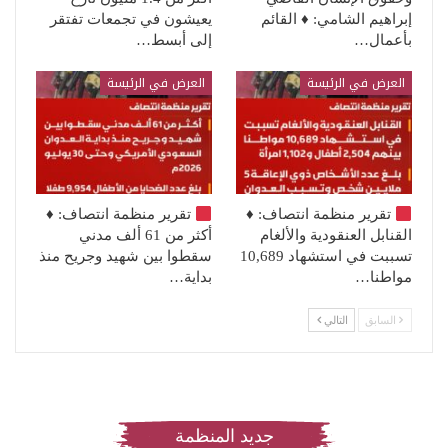
إبراهيم الشامي: ♦️ القائم
يعيشون في تجمعات تفتقر
بأعمال…
إلى أبسط…
العرض في الرئيسة
العرض في الرئيسة
تقرير منظمة انتصاف:
♦️
تقرير منظمة انتصاف:
♦️
القنابل العنقودية والألغام
أكثر من 61 ألف مدني
تسببت في استشهاد 10,689
سقطوا بين شهيد وجريح منذ
مواطنا…
بداية…
السابق
التالي
جديد المنظمة