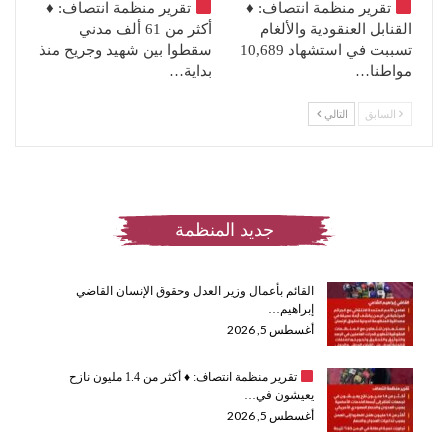
تقرير منظمة انتصاف:
♦️
تقرير منظمة انتصاف:
♦️
القنابل العنقودية والألغام
أكثر من 61 ألف مدني
تسببت في استشهاد 10,689
سقطوا بين شهيد وجريح منذ
مواطنا…
بداية…
السابق
التالي
جديد المنظمة
القائم بأعمال وزير العدل وحقوق الإنسان القاضي
إبراهيم…
أغسطس 5, 2026
تقرير منظمة انتصاف:
♦️
أكثر من 1.4 مليون نازح
يعيشون في…
أغسطس 5, 2026