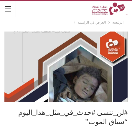
الرئيسة
العرض في الرئيسة
#لن_ننسى #حدث_في_مثل_هذا_اليوم
“سباق الموت”