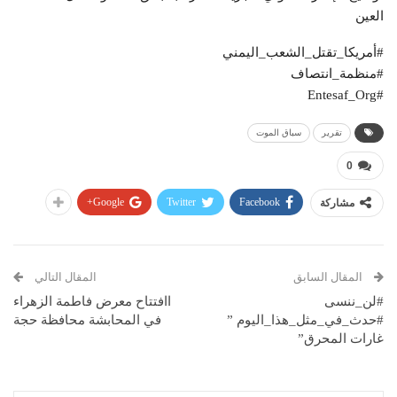
العين
#أمريكا_تقتل_الشعب_اليمني
#منظمة_انتصاف
#Entesaf_Org
تقرير
سباق الموت
0
Google+
Twitter
Facebook
مشاركة
المقال السابق
المقال التالي
#لن_ننسى
اافتتاح معرض فاطمة الزهراء
#حدث_في_مثل_هذا_اليوم ”
في المحابشة محافظة حجة
غارات المحرق”