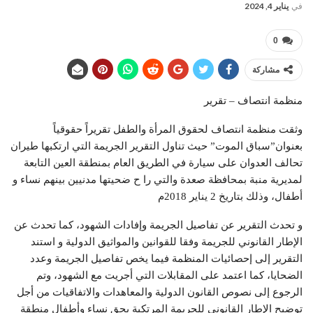
في
يناير 4, 2024
0
مشاركة
منظمة انتصاف – تقرير
وثقت منظمة انتصاف لحقوق المرأة والطفل تقريراً حقوقياً
بعنوان”سباق الموت” حيث تناول التقرير الجريمة التي ارتكبها طيران
تحالف العدوان على سيارة في الطريق العام بمنطقة العين التابعة
لمدیریة منبة بمحافظة صعدة والتي را ح ضحيتها مدنيين بينهم نساء و
أطفال، وذلك بتاريخ 2 يناير 2018م
و تحدث التقرير عن تفاصيل الجريمة وإفادات الشهود، كما تحدث عن
الإطار القانوني للجريمة وفقا للقوانين والمواثيق الدولية و استند
التقرير إلى إحصائيات المنظمة فيما يخص تفاصيل الجريمة وعدد
الضحايا، كما اعتمد على المقابلات التي أجريت مع الشهود، وتم
الرجوع إلى نصوص القانون الدولية والمعاهدات والاتفاقيات من أجل
توضيح الإطار القانوني للجريمة المرتكبة بحق نساء وأطفال منطقة