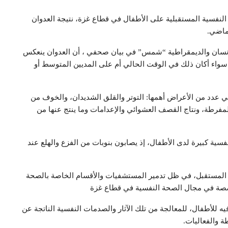
لنفسية المستقبلية على الأطفال في قطاع غزة، نتيجة العدوان
لماضي.
الإنسان والديمقراطية “شمس” في بيان صحفي ، أن العدوان ينعكس
اء أكان ذلك في الوقت الحالي أم على المديين المتوسط أو
ي عدد من الأعراض أهمها: التوتر والقلق الشديدان، والخوف من
المفرطة، ونتاج القصف العشوائي والإعدامات وما ينتج عنها من
فسية كبيرة لدى الأطفال، إذ يصابون بنوبات من الفزع والهلع عند
 المستقبل، في ظل تدمير المستشفيات والأقسام الخاصة بالصحة
خصصة في مجال الصحة النفسية في قطاع غزة
 للأطفال، للمعالجة من تلك الآثار والصدمات النفسية الناتجة عن
 والفعاليات.