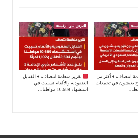
يسة
العرض في الرئيسة
مة انتصاف:
♦️
أكثر من
تقرير منظمة انتصاف:
♦️
القنابل
نازح يعيشون في تجمعات
العنقودية والألغام تسببت في
بسط…
استشهاد 10,689 مواطنا…