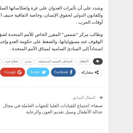
وشدد على أن تأثيرات العدوان على غزة وانعكاساتها السلبي
وللقانون الدولي لحقوق الإنسان، وخاصة لاتفاقية جنيف ال
أوقات الحرب .
وطالب مركز “شمس” المقرر الخاص للأمم المتحدة لشؤون
الوقوف عند مسؤولياتها، والضغط على حكومة العدو وإجب
استناداً إلى المبادئ السامية لميثاق الأمم المتحدة .
الأطفال
المخاطر النفسية المستقبلية
تحذير
قطاع غزة
Google+
Twitter
Facebook
مشاركة
المقال السابق
صنعاء: اجتماع للقيادات العليا للجهات العاملة في مجال
عدالة الأطفال وسبل تقديم العون والرعاية