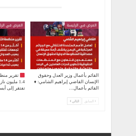
قد يعجبك ايضا
العرض في الرئيسة
العرض في الرئ
القائم بأعمال وزير العدل وحقوق
تقرير منظ
الإنسان القاضي إبراهيم الشامي: ♦️
1.4 مليون 
القائم بأعمال…
تفتقر إلى أ
السابق
التالي