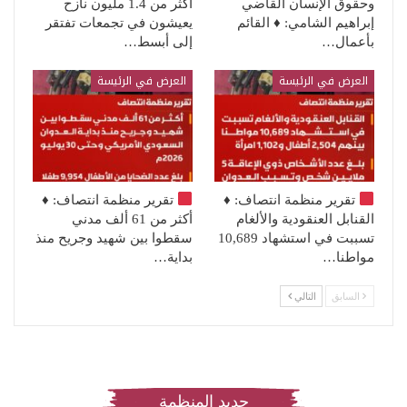
وحقوق الإنسان القاضي
أكثر من 1.4 مليون نازح
إبراهيم الشامي: ♦️ القائم
يعيشون في تجمعات تفتقر
بأعمال…
إلى أبسط…
العرض في الرئيسة
العرض في الرئيسة
تقرير منظمة انتصاف:
♦️
تقرير منظمة انتصاف:
♦️
القنابل العنقودية والألغام
أكثر من 61 ألف مدني
تسببت في استشهاد 10,689
سقطوا بين شهيد وجريح منذ
مواطنا…
بداية…
السابق
التالي
جديد المنظمة