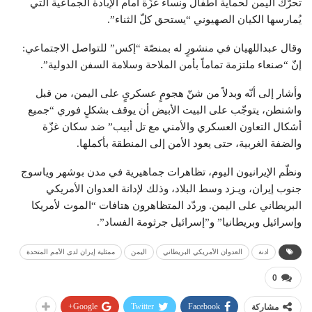
تحرّك اليمن لحماية أطفال ونساء غزّة أمام الإبادة الجماعية التي
يُمارسها الكيان الصهيوني “يستحق كلّ الثناء”.
وقال عبداللهيان في منشورٍ له بمنصّة “إكس” للتواصل الاجتماعي:
إنّ “صنعاء ملتزمة تماماً بأمن الملاحة وسلامة السفن الدولية”.
وأشار إلى أنّه وبدلاً من شنّ هجومٍ عسكريٍ على اليمن، من قبل
واشنطن، يتوجّب على البيت الأبيض أن يوقف بشكلٍ فوري “جميع
أشكال التعاون العسكري والأمني مع تل أبيب” ضد سكان غزّة
والضفة الغربية، حتى يعود الأمن إلى المنطقة بأكملها.
ونظّم الإيرانيون اليوم، تظاهرات جماهيرية في مدن بوشهر وياسوج
جنوب إيران، ويـزد وسط البلاد، وذلك لإدانة العدوان الأمريكي
البريطاني على اليمن. وردّد المتظاهرون هتافات “الموت لأمريكا
وإسرائيل وبريطانيا” و”إسرائيل جرثومة الفساد”.
ادنة
العدوان الأمريكي البريطاني
اليمن
ممثلية إيران لدى الأمم المتحدة
0
Google+
Twitter
Facebook
مشاركة