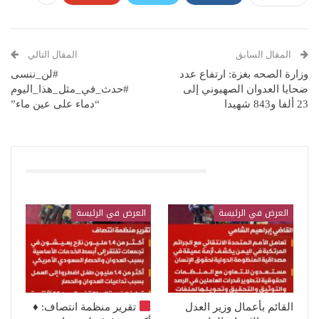
المقال السابق
المقال التالي
وزارة الصحه بغزة: ارتفاع عدد
#لن_ننسى
ضحايا العدوان الصهيوني إلى
#حدث_في_مثل_هذا_اليوم
23 ألفا و843 شهيدا
“دماء على عين ماء”
قد يعجبك ايضا
العرض في الرئيسة
العرض في الرئيسة
القائم بأعمال وزير العدل
تقرير منظمة انتصاف:
♦️