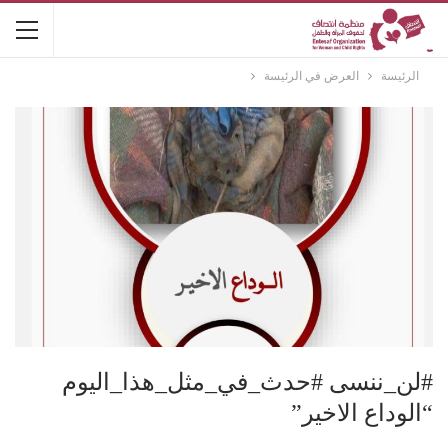
الرئيسة
العرض في الرئيسة
#لن_ننسى #حدث_في_مثل_هذا_اليوم
“الوداع الاخير”