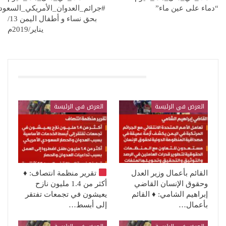
“دماء على عين ماء”
#جرائم_العدوان_الأمريكي_السعود
بحق نساء و أطفال اليمن 13/
يناير/2019م
قد يعجبك ايضا
العرض في الرئيسة
العرض في الرئيسة
القائم بأعمال وزير العدل
تقرير منظمة انتصاف:
♦️
وحقوق الإنسان القاضي
أكثر من 1.4 مليون نازح
إبراهيم الشامي: ♦️ القائم
يعيشون في تجمعات تفتقر
بأعمال…
إلى أبسط…