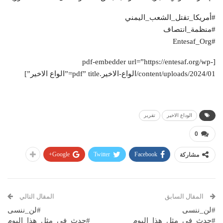
#أمريكا_تقتل_الشعب_اليمني
#منظمة_انتصاف
#Entesaf_Org
[pdf-embedder url=”https://entesaf.org/wp-
content/uploads/2024/01/الواع-الاخير.pdf” title=”الواع الاخير”]
الوداع الاخير
تقرير
0
Google+
Twitter
Facebook
مشاركة
المقال السابق
المقال التالي
#لن_ننسى
#لن_ننسى
#حدث_في_مثل_هذا_اليوم
#حدث_في_مثل_هذا_اليوم