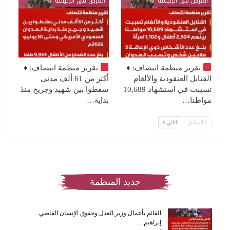
العرض في الرئيسة
العرض في الرئيسة
تقرير منظمة انتصاف:
♦️
تقرير منظمة انتصاف:
♦️
القنابل العنقودية والألغام
أكثر من 61 ألف مدني
تسببت في استشهاد 10,689
سقطوا بين شهيد وجريح منذ
مواطنا…
بداية…
السابق
التالي
جديد المنظمة
القائم بأعمال وزير العدل وحقوق الإنسان القاضي
إبراهيم…