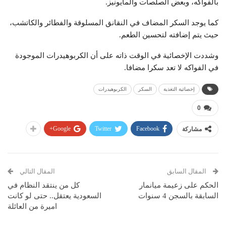
بالفواكه، وبعض الصلصات والمايونيز.
كما يوجد السكر المضاف في النقانق المسلوقة والفطائر والكاتشب،
حيث يتم إضافته لتحسين الطعم.
وشددت الإخصائية في الوقت ذاته على أن الكربوهيدرات الموجودة
في الفواكه لا تعد سكرا مضافا.
إخصائية التغذية
السكر
الكربوهيدرات
0
Google+
Twitter
Facebook
مشاركة
المقال السابق
المقال التالي
الحكم على زعيمة ميانمار
كل من ينتقد النظام في
السابقة بالسجن 4 سنوات
السعودية يعتقل.. حتى لو كانت
اميرة من العائلة