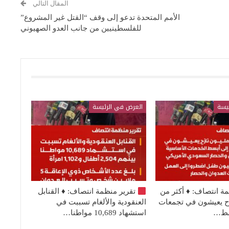
المقال التالي
الأمم المتحدة تدعو إلى وقف “القتل غير المشروع”
للفلسطينيين من جانب العدو الصهيوني
يسة
العرض في الرئيسة
مة انتصاف:
♦️
أكثر من
تقرير منظمة انتصاف:
♦️
القنابل
نازح يعيشون في تجمعات
العنقودية والألغام تسببت في
بسط…
استشهاد 10,689 مواطنا…