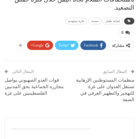
التصعيد.
إصابة طفل
صعدة
غارة سعودية
0
Google+
Twitter
Facebook
مشاركة
المقال السابق
المقال التالي
منظمات المستوطنين الإرهابية
قوات العدو الصهيوني يواصل
تستغل العدوان على غزة
مجازره الجماعية بحق المدنيين
للتهجير والتطهير العرقي في
الفلسطينيين على غزة
الضفة
قد يعجبك ايضا