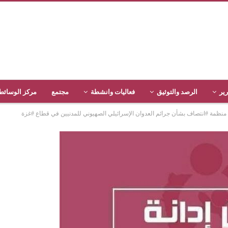
رير
الرصد والتوثيق
فعاليات وانشطة
مجتمع
مركز الوسائط
 / منظمة #انتصاف بشأن جرائم العدوان الإسرائيلي الصهيوني للمدنيين في قطاع #غزة