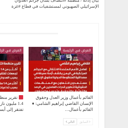
بيان إدانة / منظمة #انتصاف بشأن جرائم العدوان
الإسرائيلي الصهيوني لمستشفيات في قطاع #غزة
قد يعجبك ايضا
العرض في الرئيسة
العرض في الرئ
القائم بأعمال وزير العدل وحقوق
تقرير منظ
الإنسان القاضي إبراهيم الشامي: ♦️
1.4 مليون 
القائم بأعمال…
تفتقر إلى أ
السابق
التالي