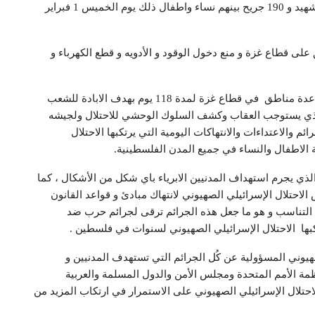
و حيث قام الاحتلال بارتكاب 15 مجزرة راح ضحيتها 118 شهيد و 190 جريح بينهم نساء واطفال ذلك يوم الخميس 1 فبراير
ى قطاع غزة و منع دخول الوقود و الأدويه و قطع الكهرباء و
ويأتي هذا التصعيد بعد سلسلة من الاعتداءات التي طالت عدة مناطق في قطاع غزة لمدة 118 يوم بهدف الابادة للشعب
 الذي يستوجب العقاب وكشف السلوك الوحشي للاحتلال ولجيشه
 والاعتداءات والانتهاكات اليومية التي يرتكبها الاحتلال
الاطفال والنساء في جميع المدن الفلسطينية.
 الذي يجرم استهداف المدنيين الابرياء باي شكل من الأشكال ، كما
الاحتلال الإسرائيلي الصهيوني لانتهاك مبادئ و قواعد القانون
مبدأ التناسب و هو ما جعل هذه الجرائم ترقى لجرائم حرب ضد
رتكبها الاحتلال الإسرائيلي الصهيوني لسنوات في فلسطين .
يوني المسؤولية عن كُل الجرائم التي تستهدف المدنيين و
ة الأمم المتحدة ومجلس الأمن والدول المسلمة والعربية
حتلال الإسرائيلي الصهيوني على الاستمرار في ارتكاب المزيد من