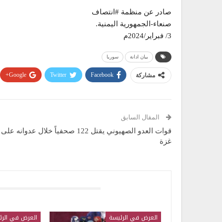
صادر عن منظمة #انتصاف
صنعاء-الجمهورية اليمنية.
3/ فبراير/2024م
بيان ادانة
سوريا
Google+
Twitter
Facebook
مشاركة
المقال السابق
قوات العدو الصهيوني يقتل 122 صحفياً خلال عدوانه على
غزة
قد يعجبك ايضا
العرض في الرئيسة
العرض في الرئ