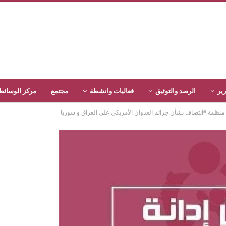
رير
الرصد والتوثيق
فعاليات وانشطة
مجتمع
مركز الوسائط
 / منظمة #انتصاف بشأن جرائم العدوان الأمريكي على العراق و سوريا