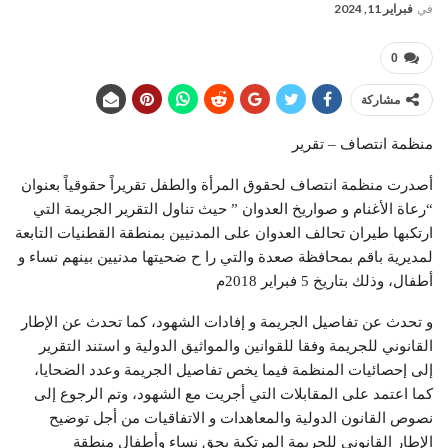
في
فبراير 11, 2024
0
مشاركة
منظمة انتصاف – تقرير
أصدرت منظمة انتصاف لحقوق المرأة والطفل تقريراً حقوقياً بعنوان
“رعاة الأغنام و صواريخ العدوان ” حيث تناول التقرير الجريمة التي
ارتكبها طيران تحالف العدوان على المدنيين بمنطقة القطنيات التابعة
لمديرية باقم بمحافظة صعدة والتي را ح ضحيتها مدنيين بينهم نساء و
أطفال، وذلك بتاريخ 5 فبراير 2018م
و تحدث عن تفاصيل الجريمة و إفادات الشهود، كما تحدث عن الإطار
القانوني للجريمة وفقا للقوانين والمواثيق الدولية و استند التقرير
إلى إحصائيات المنظمة فيما يخص تفاصيل الجريمة وعدد الضحايا،
كما اعتمد على المقابلات التي أجريت مع الشهود، وتم الرجوع إلى
نصوص القانون الدولية والمعاهدات و الاتفاقيات من أجل توضيح
الإطار القانوني للجريمة المرتكبة بحق نساء وأطفال منطقة