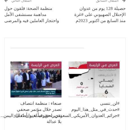
المقال السابق
المقال التالي
حصيلة 128 يوم من عدوان
منظمة الصحة: قلقون حول
الإحتلال الصهيوني على #غزة
مداهمة مستشفى الأمل
منذ السابع من اكتوبر 2023م
واحتجاز العاملين فيه والمرضى
قد يعجبك ايضا
العرض في الرئيسة
العرض في الرئيسة
#لن_ننسى
صنعاء : منظمة انتصاف
#حدث_في_مثل_هذا_اليوم
تصدر خلال مؤتمر صحفي
تقريرا حقوقياً بعنوان “دماء
#جرائم_العدوان_الأمريكي_السعودي_بحق_نساء_و_أطفال_اليمن…
بلا عدالة