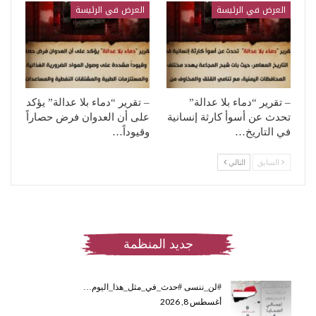
العرض في الرئيسة
العرض في الرئيسة
– تقرير “دماء بلا عدالة”
– تقرير “دماء بلا عدالة” يؤكد
تحدث عن أسوأ كارثة إنسانية
على أن العدوان فرض حصاراً
في التاريخ…
وقيوداً…
السابق
التالي
جديد المنظمة
#لن_ننسى #حدث_في_مثل_هذا_اليوم…
أغسطس 8, 2026