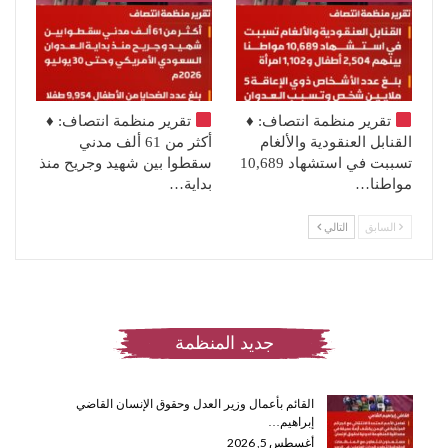
تقرير منظمة انتصاف:
♦️
تقرير منظمة انتصاف:
♦️
القنابل العنقودية والألغام
أكثر من 61 ألف مدني
تسببت في استشهاد 10,689
سقطوا بين شهيد وجريح منذ
مواطنا…
بداية…
السابق
التالي
جديد المنظمة
القائم بأعمال وزير العدل وحقوق الإنسان القاضي
إبراهيم…
أغسطس 5, 2026