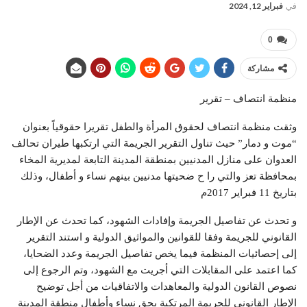
في
فبراير 12, 2024
0
مشاركة
منظمة انتصاف – تقرير
وثقت منظمة انتصاف لحقوق المرأة والطفل تقريرا حقوقياً بعنوان
“موت و دمار” حيث تناول التقرير الجريمة التي ارتكبها طيران تحالف
العدوان على منازل المدنيين بمنطقة المدينة التابعة لمدیریة المخاء
بمحافظة تعز والتي را ح ضحيتها مدنيين بينهم نساء و أطفال، وذلك
بتاريخ 11 فبراير 2017م
و تحدث عن تفاصيل الجريمة وإفادات الشهود، كما تحدث عن الإطار
القانوني للجريمة وفقا للقوانين والمواثيق الدولية و استند التقرير
إلى إحصائيات المنظمة فيما يخص تفاصيل الجريمة وعدد الضحايا،
كما اعتمد على المقابلات التي أجريت مع الشهود، وتم الرجوع إلى
نصوص القانون الدولية والمعاهدات والاتفاقيات من أجل توضيح
الإطار القانوني للجريمة المرتكبة بحق نساء وأطفال منطقة المدينة