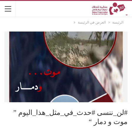
الرئيسة
العرض في الرئيسة
#لن_ننسى #حدث_في_مثل_هذا_اليوم ”
موت و دمار “