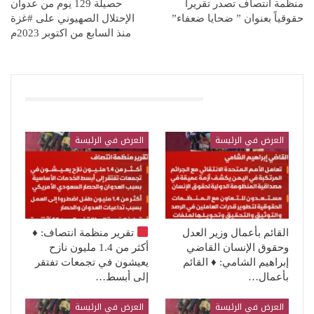
منظمة انتصاف تصدر تقريراً
حصيلة 129 يوم من عدوان
حقوقياً بعنوان ” ضحايا ضعفاء”
الإحتلال الصهيوني على #غزة
منذ السابع من اكتوبر 2023م
قد يعجبك ايضا
العرض في الرئيسة
العرض في الرئيسة
القائم بأعمال وزير العدل
تقرير منظمة انتصاف:
♦️
وحقوق الإنسان القاضي
أكثر من 1.4 مليون نازح
إبراهيم الشامي: ♦️ القائم
يعيشون في تجمعات تفتقر
بأعمال…
إلى أبسط…
العرض في الرئيسة
العرض في الرئيسة