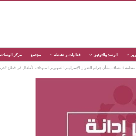
رير
الرصد والتوثيق
فعاليات وانشطة
مجتمع
مركز الوسائط
 / منظمة #انتصاف بشأن جرائم العدوان الإسرائيلي الصهيوني استهداف الأطفال في قطاع #غزة