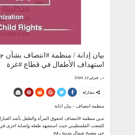
بيان إدانة / منظمة #انتصاف بشأن جر
استهداف الأطفال في قطاع #غزة
في
فبراير 12, 2024
مشاركة
منظمة انتصاف – بيان اذانة
تدين منظمة #انتصاف لحقوق المرأة والطفل بأشد العبارا
للشعب الفلسطيني حيث استشهد طفله وإصابة اخرى في غ
حي مصبح شمال مدينة رفح