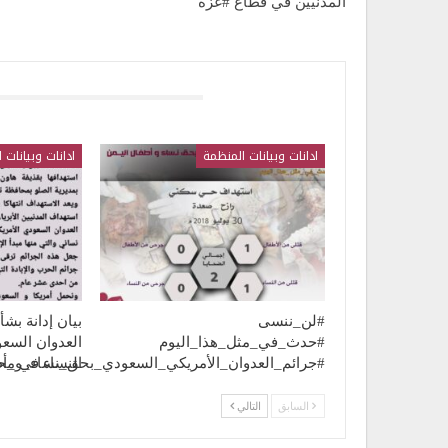
المدنيين في قطاع #غزة
قد يعجبك ايضا
ادانات وبيانات المنظمة
ادانات وبيانات 
#لن_ننسى
بيان إدانة بش
#حدث_في_مثل_هذا_اليوم
العدوان السع
النساء في مح
#جرائم_العدوان_الأمريكي_السعودي_بحق_نساء_و_أ
السابق
التالي