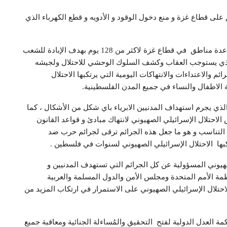
ى قطاع غزة و منع دخول الوقود و الأدويه و قطع الكهرباء الذي
ويأتي هذا التصعيد بعد سلسلة من الاعتداءات التي طالت عدة مناطق في قطاع غزة لاكثر من 128 يوم بهدف الإبادة للشعب
 الذي يستوجب العقاب وكشف السلوك الوحشي للاحتلال ولجيشه
 والاعتداءات والانتهاكات اليومية التي يرتكبها الاحتلال
الاطفال والنساء في جميع المدن الفلسطينية.
 الذي يجرم استهداف المدنيين الابرياء باي شكل من الأشكال ، كما
الاحتلال الإسرائيلي الصهيوني لانتهاك مبادئ و قواعد القانون
مبدأ التناسب و هو ما جعل هذه الجرائم ترقى لجرائم حرب ضد
رتكبها الاحتلال الإسرائيلي الصهيوني لسنوات في فلسطين .
هيوني المسؤولية عن كل الجرائم التي تستهدف المدنيين و
ة الأمم المتحدة ومجلس الأمن والدول المسلمة والعربية
حتلال الإسرائيلي الصهيوني على الاستمرار في ارتكاب المزيد من
 العدل الدولية لفتح التحقيق والمُساءلة الجنائية ومعاقبة جميع