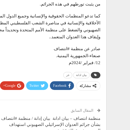
من يثبت تورطهم في هذه الجرائم.
كما تدعو المنظمات الحقوقية والإنسانية وجميع الدول الم
الأخلاقية والإنسانية في مناصرة الشعب الفلسطيني المظلوم
الصهيوني والضغط على منظمة الأمم المتحدة وتحديداً مجلس
وإيقاف هذا العدوان المتعمد..
صادر عن منظمة #انتصاف
صنعاء-الجمهورية اليمنية.
12/ فبراير /2024م
بيان ادانة
غز
Google+
Twitter
Facebook
مشاركة
المقال السابق
منظمة انتصاف – بيان ادانة بيان إدانة / منظمة #انتصاف
بشأن جرائم العدوان الإسرائيلي الصهيوني استهداف