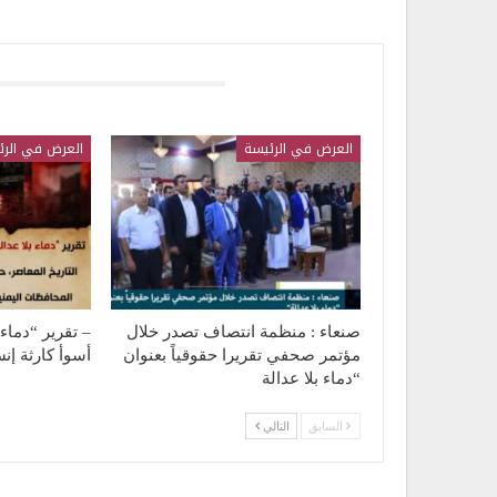
قد يعجبك ايضا
العرض في الرئيسة
العرض في الرئ
صنعاء : منظمة انتصاف تصدر خلال
– تقرير “دماء
مؤتمر صحفي تقريرا حقوقياً بعنوان
أسوأ كارثة إن
“دماء بلا عدالة
السابق
التالي