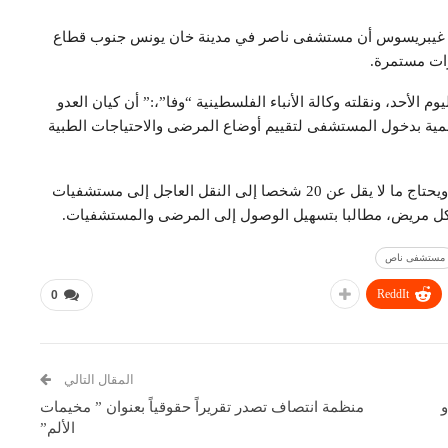
نوم غيبريسوس أن مستشفى ناصر في مدينة خان يونس جنوب قطاع
رات مستمرة.
أحد، ونقلته وكالة الأنباء الفلسطينية “وفا”،:” أن كيان العدو
مية بدخول المستشفى لتقييم أوضاع المرضى والاحتياجات الطبية
وأشار إلى أن حوالي 200 مريض مازالوا في المستشفى، ويحتاج ما لا يقل عن 20 شخصا إلى النقل العاجل إلى مستشفيات
لكل مريض، مطالبا بتسهيل الوصول إلى المرضى والمستشفيات.
مستشفى ناص
ReddIt
0
المقال التالي
و
منظمة انتصاف تصدر تقريراً حقوقياً بعنوان ” مخيمات
الألم”