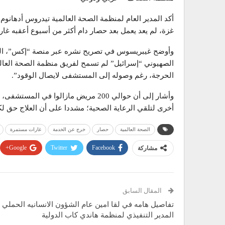
أكد المدير العام لمنظمة الصحة العالمية تيدروس أدها
غزة، لم يعد يعمل بعد حصار دام أكثر من أسبوع أعقبه غا
وأوضح غيبريسوس في تصريح نشره عبر منصة “إكس”، اليوم ال
الصهيوني “إسرائيل” لم تسمح لفريق منظمة الصحة العال
الحرجة، رغم وصوله إلى المستشفى لايصال الوقود”.
أخرى لتلقي الرعاية الصحية؛ مشددا على أن العلاج حق 
الصحة العالمية
حصار
خرج عن الخدمة
غارات مستمرة
Google+
Twitter
Facebook
مشاركة
المقال السابق
تفاصيل هامه في لقا امين عام الشؤون الانسانيه الحملي 
المدير التنفيذي لمنظمة هاندي كاب الدولية