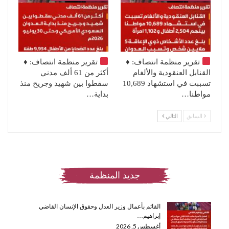
تقرير منظمة انتصاف:
♦️
تقرير منظمة انتصاف:
♦️
القنابل العنقودية والألغام
أكثر من 61 ألف مدني
تسببت في استشهاد 10,689
سقطوا بين شهيد وجريح منذ
مواطنا…
بداية…
السابق
التالي
جديد المنظمة
القائم بأعمال وزير العدل وحقوق الإنسان القاضي
إبراهيم…
أغسطس 5, 2026