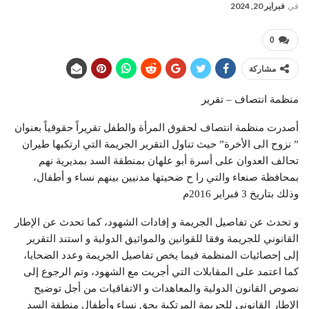
في
فبراير 20, 2024
0
مشاركة
منظمة انتصاف – تقرير
أصدرت منظمة انتصاف لحقوق المرأة والطفل تقريراً حقوقياً بعنوان
” نزوح الى الأخرة” حيث تناول التقرير الجريمة التي ارتكبها طيران
تحالف العدوان على أسرة أبو علهان بمنطقة السد بمديرية نهم
بمحافظة صنعاء والتي را ح ضحيتها مدنيين بينهم نساء و أطفال،
وذلك بتاريخ 3 فبراير 2016م
و تحدث عن تفاصيل الجريمة و إفادات الشهود، كما تحدث عن الإطار
القانوني للجريمة وفقا للقوانين والمواثيق الدولية و استند التقرير
إلى إحصائيات المنظمة فيما يخص تفاصيل الجريمة وعدد الضحايا،
كما اعتمد على المقابلات التي أجريت مع الشهود، وتم الرجوع إلى
نصوص القانون الدولية والمعاهدات و الاتفاقيات من أجل توضيح
الإطار القانوني للجريمة المرتكبة بحق نساء وأطفال منطقة السد