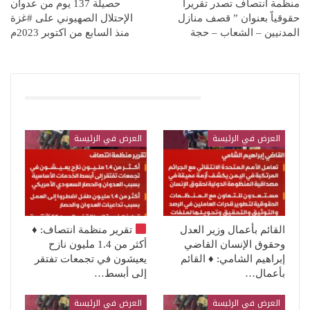
منظمة انتصاف تصدر تقريراً
حصيلة 137 يوم من عدوان
حقوقياً بعنوان ” قصف منازل
الإحتلال الصهيوني على #غزة
المدنيين – الشعاب – حجة
منذ السابع من اكتوبر 2023م
قد يعجبك ايضا
العرض في الرئيسة
العرض في الرئيسة
القائم بأعمال وزير العدل
تقرير منظمة انتصاف:
♦️
وحقوق الإنسان القاضي
أكثر من 1.4 مليون نازح
إبراهيم الشامي: ♦️ القائم
يعيشون في تجمعات تفتقر
بأعمال…
إلى أبسط…
العرض في الرئيسة
العرض في الرئيسة