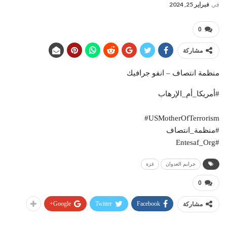
في
فبراير 25, 2024
0
مشاركة
منظمة انتصاف – انفو جرافيك
#أمريكا_أم_الإرهاب
‎#USMotherOfTerrorism
#منظمة_انتصاف
#Entesaf_Org
جرايم العدوان
غزة
0
Google+
Twitter
Facebook
مشاركة