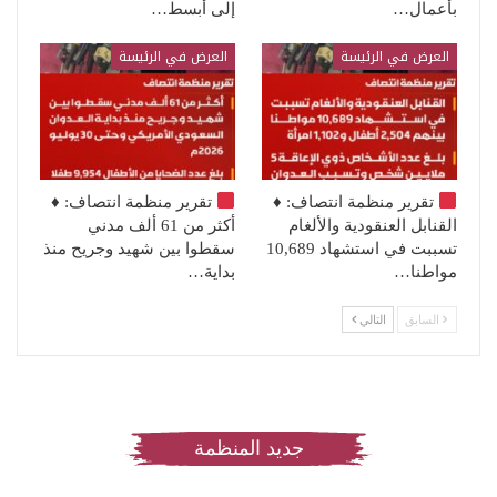
بأعمال…
إلى أبسط…
العرض في الرئيسة
العرض في الرئيسة
تقرير منظمة انتصاف:
♦️
تقرير منظمة انتصاف:
♦️
القنابل العنقودية والألغام
أكثر من 61 ألف مدني
تسببت في استشهاد 10,689
سقطوا بين شهيد وجريح منذ
مواطنا…
بداية…
السابق
التالي
جديد المنظمة