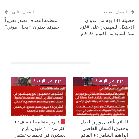
المقال السابق
المقال التالي
حصيلة 141 يوم من عدوان
منظمة انتصاف تصدر تقريراً
الإحتلال الصهيوني على #غزة
حقوقياً بعنوان ” دخان موتي”
منذ السابع من اكتوبر 2023م
قد يعجبك ايضا
العرض في الرئيسة
العرض في الرئيسة
القائم بأعمال وزير العدل
تقرير منظمة انتصاف:
♦️
وحقوق الإنسان القاضي
أكثر من 1.4 مليون نازح
إبراهيم الشامي: ♦️ القائم
يعيشون في تجمعات تفتقر