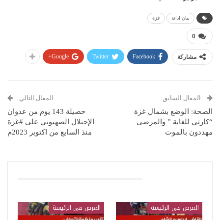
بيان ادانة
غزة
0
Google+
Twitter
Facebook
مشاركة
المقال السابق
المقال التالي
الصحة: الوضع بشمال غزة
حصيلة 143 يوم من عدوان
“كارثي للغاية ” والمرضى
الإحتلال الصهيوني على #غزة
مهددون بالموت
منذ السابع من اكتوبر 2023م
قد يعجبك ايضا
العرض في الرئيسة
العرض في الرئيسة