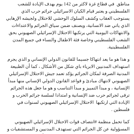
مناطق في قطاع غزة لاكثر من 142 يوم بهدف الإبادة للشعب
الفلسطيني و يعتبر قيام الكيان الاسرائيلي جرائم حرب الذي
يستوجب العقاب وكشف السلوك الوحشي للاحتلال ولجيشه الإرهابي
الذي ياتي ضد الانسانية، ويصنف ضمن سياق الجرائم والاعتداءات
والانتهاكات اليومية التي يرتكبها الاحتلال الإسرائيلي الصهيوني بحق
الشعب الفلسطيني وخاصة فئة الاطفال والنساء في جميع المدن
الفلسطينية.
و هذا هو ما يعد انتهاكا جسيما للقانون الدولي الإنساني و الذي يجرم
استهداف المدنيين الابرياء باي شكل من الأشكال ، كما أن الطبيعة
المدنية الصرفة لمكان الجرائم يؤكد تعمد جيش الاحتلال الإسرائيلي
الصهيوني لانتهاك مبادئ و قواعد القانون الدولي الإنساني منها مبدأ
الإنسانية ، و مبدأ التمييز و مبدأ التناسب و هو ما جعل هذه الجرائم
ترقى لجرائم حرب ضد الإنسانية و امتدادا لسلسة جرائم الحرب و
الإبادة التي ارتكبها الاحتلال الإسرائيلي الصهيوني لسنوات في
فلسطين .
كما تحمل منظمة #انتصاف قوات الاحتلال الإسرائيلي الصهيوني
المسؤولية عن كل الجرائم التي تستهدف المدنيين و المستشفيات و