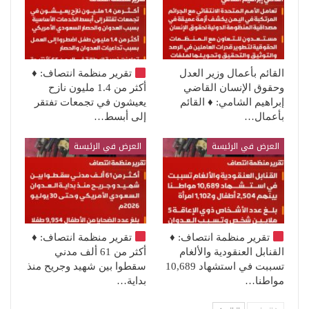
القائم بأعمال وزير العدل
تقرير منظمة انتصاف:
♦️
وحقوق الإنسان القاضي
أكثر من 1.4 مليون نازح
إبراهيم الشامي: ♦️ القائم
يعيشون في تجمعات تفتقر
بأعمال…
إلى أبسط…
العرض في الرئيسة
العرض في الرئيسة
تقرير منظمة انتصاف:
♦️
تقرير منظمة انتصاف:
♦️
القنابل العنقودية والألغام
أكثر من 61 ألف مدني
تسببت في استشهاد 10,689
سقطوا بين شهيد وجريح منذ
مواطنا…
بداية…