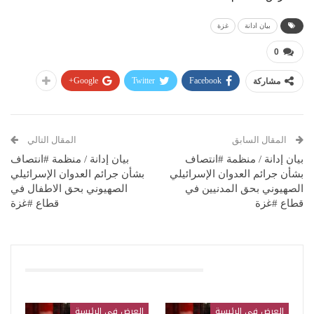
بيان ادانة
غزة
0
Google+
Twitter
Facebook
مشاركة
المقال السابق
المقال التالي
بيان إدانة / منظمة #انتصاف
بيان إدانة / منظمة #انتصاف
بشأن جرائم العدوان الإسرائيلي
بشأن جرائم العدوان الإسرائيلي
الصهيوني بحق المدنيين في
الصهيوني بحق الاطفال في
قطاع #غزة
قطاع #غزة
قد يعجبك ايضا
العرض في الرئيسة
العرض في الرئيسة