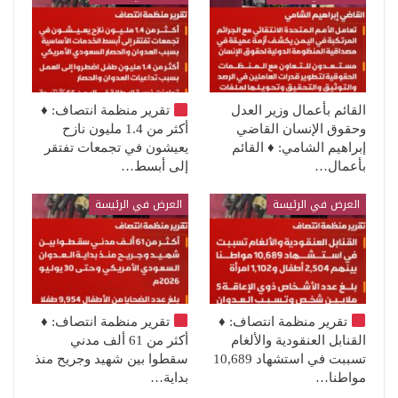
القائم بأعمال وزير العدل
تقرير منظمة انتصاف:
♦️
وحقوق الإنسان القاضي
أكثر من 1.4 مليون نازح
إبراهيم الشامي: ♦️ القائم
يعيشون في تجمعات تفتقر
بأعمال…
إلى أبسط…
العرض في الرئيسة
العرض في الرئيسة
تقرير منظمة انتصاف:
♦️
تقرير منظمة انتصاف:
♦️
القنابل العنقودية والألغام
أكثر من 61 ألف مدني
تسببت في استشهاد 10,689
سقطوا بين شهيد وجريح منذ
مواطنا…
بداية…