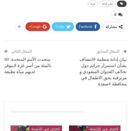
بيان ادانة
غزة
0
Google+
Twitter
Facebook
مشاركة
المقال السابق
المقال التالي
بيان إدانة منظمة #انتصاف
متحدث الأمم المتحدة: 80
بشأن استمرار جرائم دول
بالمئة من أسر غزة لايتوفر
تحالف العدوان السعودي و
لديهم مياه نظيفة
مرتزقته بحق الاطفال في
محافظة #صعدة
قد يعجبك ايضا
العرض في الرئيسة
العرض في الرئيسة