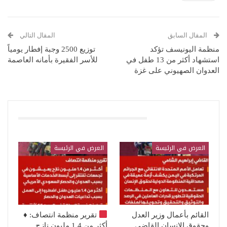
المقال السابق
المقال التالي
منظمة اليونيسف تؤكد
توزيع 2500 وجبة إفطار يومياً
استشهاد أكثر من 13 طفل في
للأسر الفقيرة بأمانه العاصمة
العدوان الصهيوني على غزة
قد يعجبك ايضا
العرض في الرئيسة
العرض في الرئيسة
القائم بأعمال وزير العدل
تقرير منظمة انتصاف:
♦️
وحقوق الإنسان القاضي
أكثر من 1.4 مليون نازح