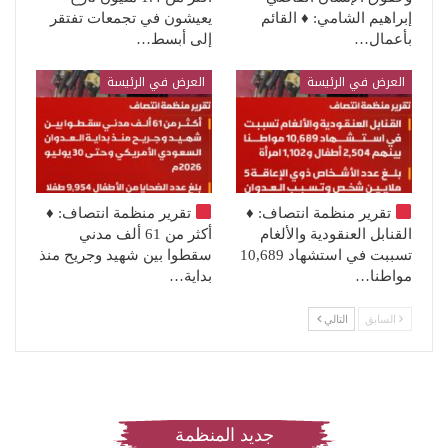
إبراهيم الشامي: ♦️ القائم
يعيشون في تجمعات تفتقر
بأعمال…
إلى أبسط…
العرض في الرئيسة
العرض في الرئيسة
تقرير منظمة انتصاف:
♦️
تقرير منظمة انتصاف:
♦️
القنابل العنقودية والألغام
أكثر من 61 ألف مدني
تسببت في استشهاد 10,689
سقطوا بين شهيد وجريح منذ
مواطنا…
بداية…
السابق
التالي
جديد المنظمة