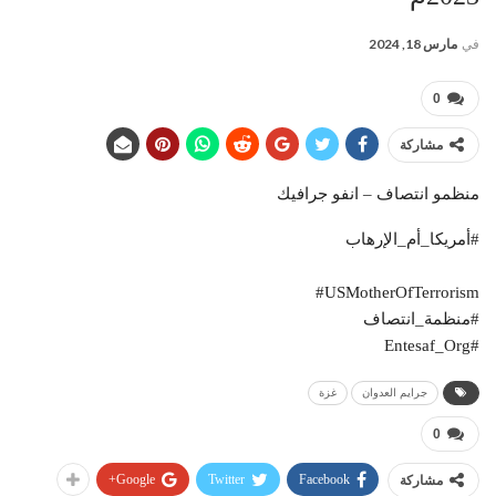
في
مارس 18, 2024
0
مشاركة
منظمو انتصاف – انفو جرافيك
#أمريكا_أم_الإرهاب
‎#USMotherOfTerrorism
#منظمة_انتصاف
#Entesaf_Org
جرايم العدوان
غزة
0
Google+
Twitter
Facebook
مشاركة