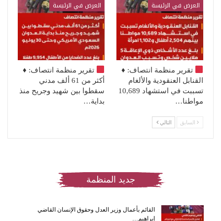
العرض في الرئيسة
العرض في الرئيسة
تقرير منظمة انتصاف:
♦️
تقرير منظمة انتصاف:
♦️
القنابل العنقودية والألغام
أكثر من 61 ألف مدني
تسببت في استشهاد 10,689
سقطوا بين شهيد وجريح منذ
مواطنا…
بداية…
السابق
التالي
جديد المنظمة
القائم بأعمال وزير العدل وحقوق الإنسان القاضي
إبراهيم…