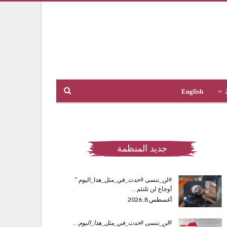
English
جديد المنظمة
#لن_ننسى #حدث_في_مثل_هذا_اليوم ”
أوجاع لن تلتئم…
أغسطس 8, 2026
#لن_ننسى #حدث_في_مثل_هذا_اليوم
…