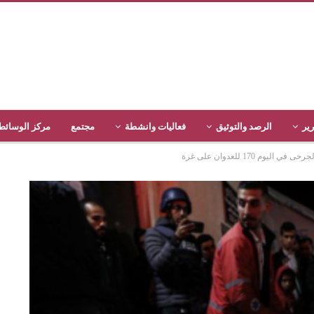
رير
الرصد والتوثيق
فعاليات وانشطة
مجتمع
مركز الوسائط
م 170 للعدوان على غزة