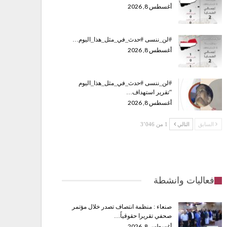
أغسطس 8, 2026
#لن_ننسى #حدث_في_مثل_هذا_اليوم…
أغسطس 8, 2026
#لن_ننسى #حدث_في_مثل_هذا_اليوم
“تقرير استهداف…
أغسطس 8, 2026
السابق
التالي
1 من 3٬046
فعاليات وانشطة
صنعاء : منظمة انتصاف تصدر خلال مؤتمر
صحفي تقريرا حقوقياً…
أغسطس 8, 2026