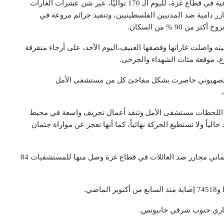
تواصل قوات العدو الصهيوني ارتكاب جريمة الإبادة الجماعية في قطاع غزة، لليوم الـ 170 تواليًا، عبر شن عشرات الغارات
زر دامية ضد المدنيين الفلسطينيين، وتنفيذ جرائم مروعة في
9 % من السكان.
ته واصلت غاراتها وقصفها العنيف،اليوم الأحد، على أرجاء متفرقة
، موقعة مئات الشهداء والجرحى.
و الصهيوني حاصرت بشكل مفاجئ كل من مستشفى الأمل
ذه اللحظات مستشفى الأمل وتنفذ أعمال تجريف واسعة في محيط
ً ولا تستطيع الحركة نهائياً، كما أنها تعجز عن مواراة جثمان
وأعلنت وزارة الصحة في غزة أن العدو الصهيوني ارتكب ثماني مجازر ضد العائلات في قطاع غزة وصل منها للمستشفيات 84
خاري جنوب شرقي خانيونس.