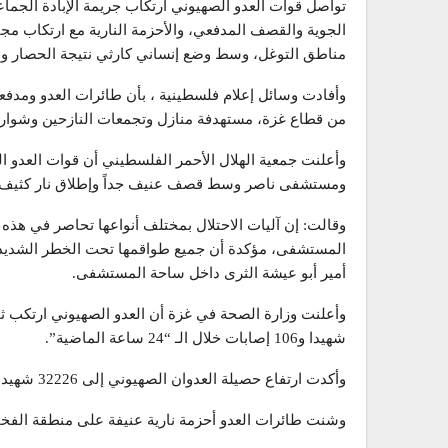
الجوية والقصف المدفعي، والأحزمة النارية مع ارتكاب مجا
مناطق التوغل، وسط وضع إنساني كارثي نتيجة الحصار ونزوح أكثر من 0
وأفادت وسائل إعلام فلسطينية ، بأن طائرات العدو ومدفعي
من قطاع غزة، مستهدفة منازل وتجمعات النازحين وشوارع
وأعلنت جمعية الهلال الأحمر الفلسطيني أن قوات العد
ومستشفى ناصر وسط قصف عنيف جداً وإطلاق نار كثيف.
وقالت: إن آليات الاحتلال بمختلف أنواعها تحاصر في ه
المستشفى، مؤكدة أن جميع طواقمها تحت الخطر الشديد حاليا
أمير أبو عيشة الثرى داخل ساحة المستشفى.
شهيدا و106 إصابات خلال الـ “24 ساعة الماضية”.
وأكدت ارتفاع حصيلة العدوان الصهيوني إلى 32226 شهيدا و74518 إصابة منذ السابع من أكتوبر الماضي.
وشنت طائرات العدو أحزمة نارية عنيفة على منطقة الف