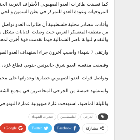
كما قصفت طائرات العدو الصهيوني الأطراف الغربية الجن
المروحيات وعودة العدو للتمركز في بطن السمين والح
وأفادت مصادر محلية فلسطينية أن طائرات العدو تواصل
والتقدم لبوابة ناصر الشمالية فيما تقدمت قوة أخرى لمحيط
وارتقى 7 شهداء وأصيب آخرون جراء استهداف العدو الصهيوني منزلاً لعائلة فروانة في شارع الفالوجة شرقي رفح.
وقصفت مدفعية العدو شرق خانيونس جنوبي قطاع غزة، وم
وتواصل قوات العدو الصهيوني حصارها وعدوانها على مجمع 
واستشهد خمسة من الجرحى المحاصرين في مجمع الشفاء 
والليلة الماضية، استهدفت غارة صهيونية عمارة النونو ف
الجرحى
الفلسطينيين
عشرات الشهداء
Google+
Twitter
Facebook
مشاركة