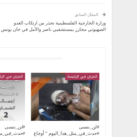
المقال السابق
وزارة الخارجية الفلسطينية تحذر من ارتكاب العدو
الصهيوني مجازر بمستشفيي ناصر والأمل في خان يونس
قد يعجبك ايضا
العرض في الرئيسة
العرض في الرئ
#لن_ننسى
#لن_ننسى
#حدث_في_مثل_هذا_اليوم ” أوجاع
#حدث_في_مثل