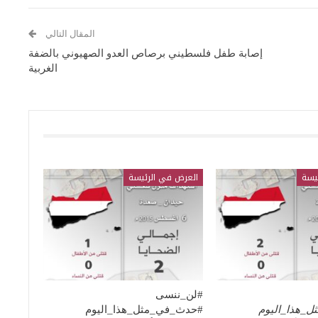
المقال التالي
إصابة طفل فلسطيني برصاص العدو الصهيوني بالضفة
الغربية
يسة
العرض في الرئيسة
#لن_ننسى
_هذا_اليوم
#حدث_في_مثل_هذا_اليوم