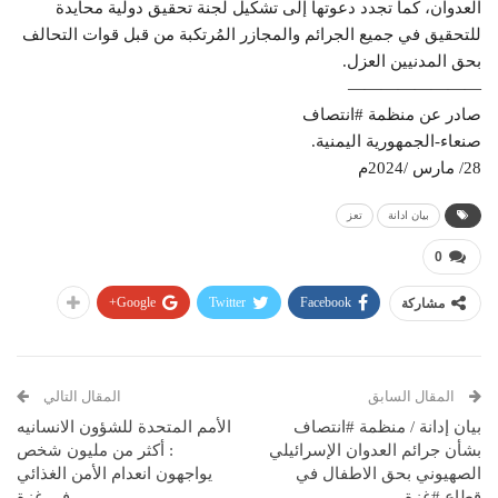
العدوان، كما تجدد دعوتها إلى تشكيل لجنة تحقيق دولية محايدة
للتحقيق في جميع الجرائم والمجازر المُرتكبة من قبل قوات التحالف
بحق المدنيين العزل.
————————
صادر عن منظمة #انتصاف
صنعاء-الجمهورية اليمنية.
28/ مارس /2024م
بيان ادانة
تعز
0
Google+
Twitter
Facebook
مشاركة
المقال السابق
المقال التالي
بيان إدانة / منظمة #انتصاف
الأمم المتحدة للشؤون الانسانيه
بشأن جرائم العدوان الإسرائيلي
: أكثر من مليون شخص
الصهيوني بحق الاطفال في
يواجهون انعدام الأمن الغذائي
قطاع #غزة
في غزة