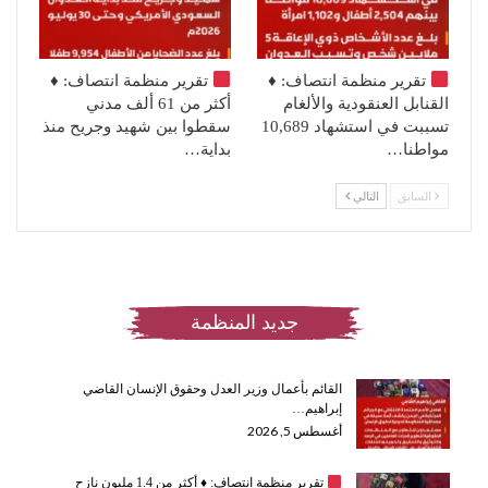
تقرير منظمة انتصاف:
♦️
تقرير منظمة انتصاف:
♦️
القنابل العنقودية والألغام
أكثر من 61 ألف مدني
تسببت في استشهاد 10,689
سقطوا بين شهيد وجريح منذ
مواطنا…
بداية…
السابق
التالي
جديد المنظمة
القائم بأعمال وزير العدل وحقوق الإنسان القاضي
إبراهيم…
أغسطس 5, 2026
تقرير منظمة انتصاف:
♦️
أكثر من 1.4 مليون نازح