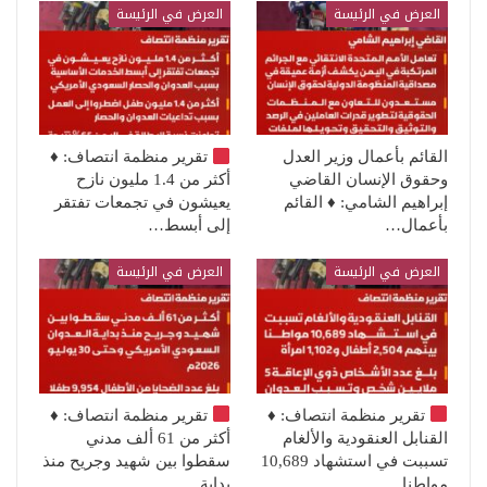
العرض في الرئيسة
العرض في الرئيسة
القائم بأعمال وزير العدل
تقرير منظمة انتصاف:
♦️
وحقوق الإنسان القاضي
أكثر من 1.4 مليون نازح
إبراهيم الشامي: ♦️ القائم
يعيشون في تجمعات تفتقر
بأعمال…
إلى أبسط…
العرض في الرئيسة
العرض في الرئيسة
تقرير منظمة انتصاف:
♦️
تقرير منظمة انتصاف:
♦️
القنابل العنقودية والألغام
أكثر من 61 ألف مدني
تسببت في استشهاد 10,689
سقطوا بين شهيد وجريح منذ
مواطنا…
بداية…