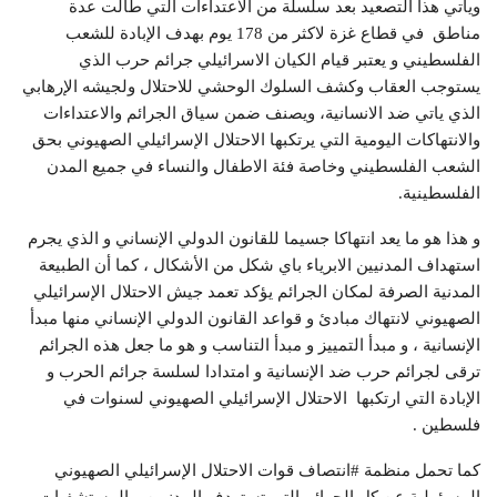
ويأتي هذا التصعيد بعد سلسلة من الاعتداءات التي طالت عدة
مناطق في قطاع غزة لاكثر من 178 يوم بهدف الإبادة للشعب
الفلسطيني و يعتبر قيام الكيان الاسرائيلي جرائم حرب الذي
يستوجب العقاب وكشف السلوك الوحشي للاحتلال ولجيشه الإرهابي
الذي ياتي ضد الانسانية، ويصنف ضمن سياق الجرائم والاعتداءات
والانتهاكات اليومية التي يرتكبها الاحتلال الإسرائيلي الصهيوني بحق
الشعب الفلسطيني وخاصة فئة الاطفال والنساء في جميع المدن
الفلسطينية.
و هذا هو ما يعد انتهاكا جسيما للقانون الدولي الإنساني و الذي يجرم
استهداف المدنيين الابرياء باي شكل من الأشكال ، كما أن الطبيعة
المدنية الصرفة لمكان الجرائم يؤكد تعمد جيش الاحتلال الإسرائيلي
الصهيوني لانتهاك مبادئ و قواعد القانون الدولي الإنساني منها مبدأ
الإنسانية ، و مبدأ التمييز و مبدأ التناسب و هو ما جعل هذه الجرائم
ترقى لجرائم حرب ضد الإنسانية و امتدادا لسلسة جرائم الحرب و
الإبادة التي ارتكبها الاحتلال الإسرائيلي الصهيوني لسنوات في
فلسطين .
كما تحمل منظمة #انتصاف قوات الاحتلال الإسرائيلي الصهيوني