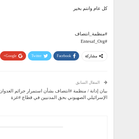
كل عام وانتم بخير
#منظمة_انتصاف
#Entesaf_Org
Google+
Twitter
Facebook
مشاركة
المقال السابق
بيان إدانة / منظمة #انتصاف بشأن استمرار جرائم العدوان
الإسرائيلي الصهيوني بحق المدنيين في قطاع #غزة
قد يعجبك ايضا