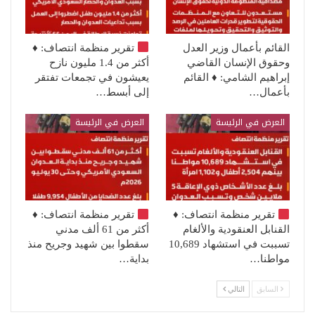
القائم بأعمال وزير العدل
تقرير منظمة انتصاف:
♦️
وحقوق الإنسان القاضي
أكثر من 1.4 مليون نازح
إبراهيم الشامي: ♦️ القائم
يعيشون في تجمعات تفتقر
بأعمال…
إلى أبسط…
العرض في الرئيسة
العرض في الرئيسة
تقرير منظمة انتصاف:
♦️
تقرير منظمة انتصاف:
♦️
القنابل العنقودية والألغام
أكثر من 61 ألف مدني
تسببت في استشهاد 10,689
سقطوا بين شهيد وجريح منذ
مواطنا…
بداية…
السابق
التالي