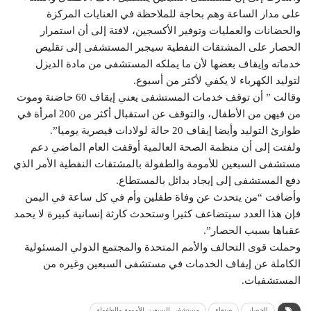
على مدار الساعة وهم بحاجة للملاحظة في العنايات المركزة
والحضانات والعمليات وتوفير الأكسجين، لافتة إلى أن استمرار
الحصار على المشتقات النفطية سيجبر المستشفى إلى تقليص
خدماته وإيقاف بعضها لأن ما يملكه المستشفى من مادة الديزل
لتوليد الكهرباء لا يكفي لأكثر من أسبوع.
وقالت ” أن توقف خدمات المستشفى يعني إيقاف 60 حاضنة وموت
من فيهن من الأطفال، والتوقف عن استقبال أكثر من 200 امرأة في
طوارئ التوليد وأيضا إيقاف 20 حالة لولادات قيصرية يوميا”.
ولفتت إلى أن منظمة الصحة العالمية أوقفت العام الماضي دعم
مستشفى السبعين للأمومة والطفولة بالمشتقات النفطية الأمر الذي
دفع المستشفى إلى إيجاد بدائل بالمستطاع.
وأضافت “من يتحدث عن وفاة طفلين وأم في كل ساعة في اليمن
فإن هذا العدد سيتضاعف كثيرا وستحدث كارثة إنسانية كبيرة لا يحمد
عقباها بسبب الحصار”.
وحملت قوى التحالف والأمم المتحدة والمجتمع الدولي المسئولية
الكاملة عن إيقاف الخدمات في مستشفى السبعين وغيره من
المستشفيات.
الحصار
صنعاء
مستشفى السبعين للأمومة والطفولة