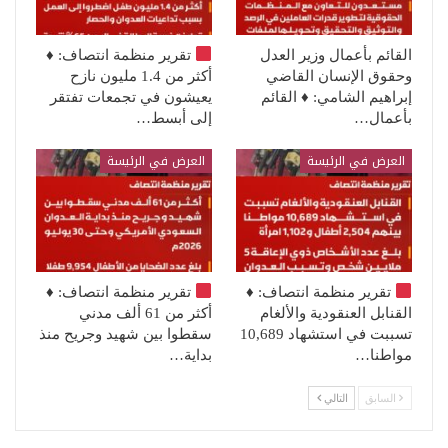
القائم بأعمال وزير العدل
تقرير منظمة انتصاف:
♦️
وحقوق الإنسان القاضي
أكثر من 1.4 مليون نازح
إبراهيم الشامي: ♦️ القائم
يعيشون في تجمعات تفتقر
بأعمال…
إلى أبسط…
العرض في الرئيسة
العرض في الرئيسة
تقرير منظمة انتصاف:
♦️
تقرير منظمة انتصاف:
♦️
القنابل العنقودية والألغام
أكثر من 61 ألف مدني
تسببت في استشهاد 10,689
سقطوا بين شهيد وجريح منذ
مواطنا…
بداية…
السابق
التالي