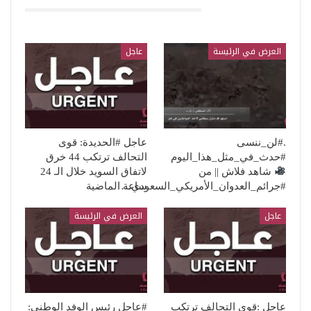
قد يعجبك ايضا
العرض في الرئيسة
عاجل
.#لن_ننسى
عاجل #الحديدة: قوى
#حدث_في_مثل_هذا_اليوم
التحالف ترتكب 44 خرق
شاهد فلاش || من
لاتفاق السويد خلال الـ 24
#جرائم_العدوان_الأمريكي_السعودي…
ساعة الماضية
عاجل
العرض في الرئيسة
عاجل :قوى التحالف ترتكب
#عاجل ‏رئيس الوفد الوطني: