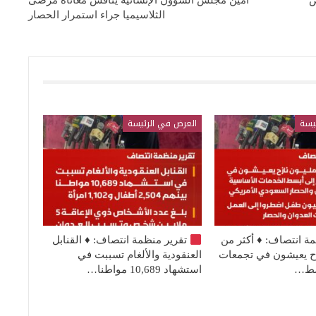
امين مجلس الشؤون الإنسانية يناقش معاناة مرضى
الثلاسيميا جراء استمرار الحصار
يسة
العرض في الرئيسة
مة انتصاف:
♦️
أكثر من
تقرير منظمة انتصاف:
♦️
القنابل
نازح يعيشون في تجمعات
العنقودية والألغام تسببت في
بسط…
استشهاد 10,689 مواطنا…