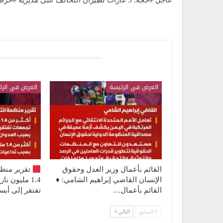
عاجل #حجة: 3 غارات لطيران التحالف على مديرية #حرض
قد يعجبك ايضا
العرض في الرئيسة
العرض في الرئ
القائم بأعمال وزير العدل وحقوق
تقرير منظ
الإنسان القاضي إبراهيم الشامي: ♦️
1.4 مليون 
القائم بأعمال…
تفتقر إلى أ
السابق
التالي