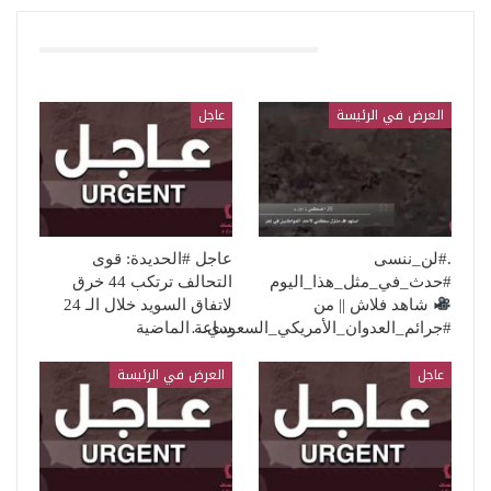
قد يعجبك ايضا
العرض في الرئيسة
عاجل
.#لن_ننسى
عاجل #الحديدة: قوى
#حدث_في_مثل_هذا_اليوم
التحالف ترتكب 44 خرق
شاهد فلاش || من
لاتفاق السويد خلال الـ 24
#جرائم_العدوان_الأمريكي_السعودي…
ساعة الماضية
عاجل
العرض في الرئيسة