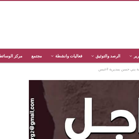
رير
الرصد والتوثيق
فعاليات وانشطة
مجتمع
مركز الوسائط
ة بني حسن بمديرية #عبس