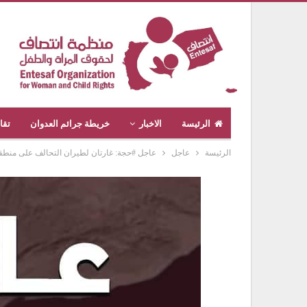
الرئيسة
الاخبار
خريطة جرائم العدوان
تقا
الرئيسة
عاجل
عاجل #حجة: غارتان لطيران التحالف على منطق