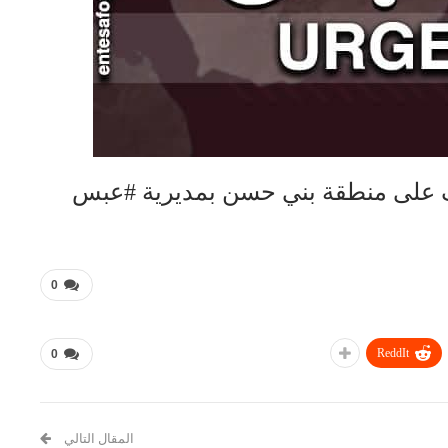
ف على منطقة بني حسن بمديرية #عبس
0
ReddIt
0
المقال التالي