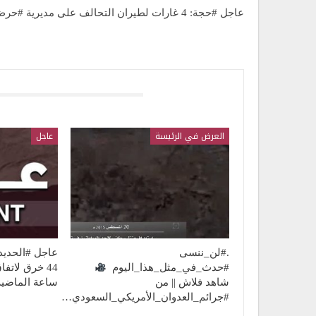
عاجل #حجة: 4 غارات لطيران التحالف على مديرية #حرض
قد يعجبك ايضا
العرض في الرئيسة
عاجل
.#لن_ننسى
عاجل #الحديد
#حدث_في_مثل_هذا_اليوم
شاهد فلاش || من
ساعة الماضية
#جرائم_العدوان_الأمريكي_السعودي…