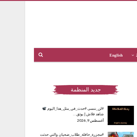
English
جديد المنظمة
#لن_ننسى #حدث_في_مثل_هذا_اليوم
شاهد فلاش || يوثق…
أغسطس 9, 2026
#مجزرة_حافلة_طلاب_ضحيان والتي حدثت