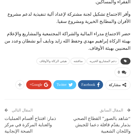
الفقراء والمساكين.
وأقر الاجتماع تشكيل لجنة مشتركة لإعداد آلية تنفيذية لدعم مشروع
الأفران والمطابخ الخيرية ومشروع سقيا.
حضر الاجتماع مدراء المالية والشراكة المجتمعية والمشاريع والإعلام
بهيئة الزكاة إبراهيم مهدي وحفظ الله زايد ونايف أبو نشطان وعدد من
المعنيين بهيئة الأوقاف.
دعم المشاريع الخيريه
مناقشه
هيئتي الزكاة والأوقاف
0
Google+
Twitter
Facebook
مشاركة
المقال السابق
المقال التالي
“شاهد بالصور” القطاع الصحي
ذمار: افتتاح أقسام العمليات
بذمار يقدّم قافلة دعما للجيش
والعناية المركزة في مركز
واللجان الشعبية
الصحة الإنجابية