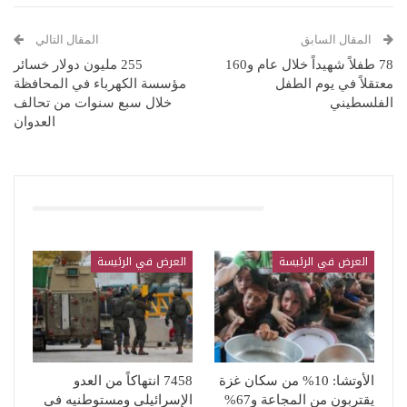
المقال السابق
المقال التالي
78 طفلاً شهيداً خلال عام و160
255 مليون دولار خسائر
معتقلاً في يوم الطفل
مؤسسة الكهرباء في المحافظة
الفلسطيني
خلال سبع سنوات من تحالف
العدوان
قد يعجبك ايضا
العرض في الرئيسة
العرض في الرئيسة
الأوتشا: 10% من سكان غزة
7458 انتهاكاً من العدو
يقتربون من المجاعة و67%
الإسرائيلي ومستوطنيه في