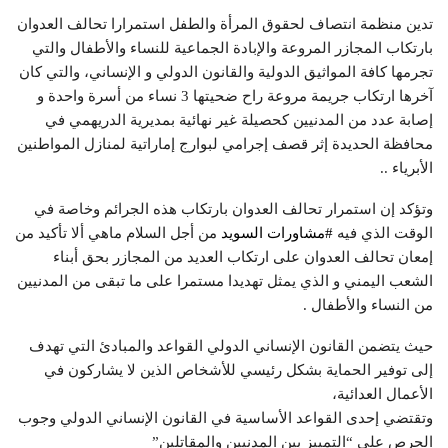
تدين منظمة انتصاف لحقوق المرأة والطفل استمرارا تحالف العدوان
بارتكاب المجازر المروعة والإبادة الجماعية للنساء والأطفال والتي
تجرمها كافة المواثيق الدولية والقانون الدولي و الإنساني، والتي كان
آخرها ارتكاب جريمة مروعة راح ضحيتها 3 نساء من أسرة واحدة و
إصابة عدد من المدنيين كحصيلة غير نهائية بمديرية الدريهمي في
محافظة الحديدة إثر قصف إجرامي لبوارج إماراتية لمنازل المواطنين
الأبرياء ..
وتؤكد إن استمرار تحالف العدوان بارتكاب هذه الجرائم وخاصة في
الوقت الذي فيه
#مشاورات السويد
من أجل السلام ماهي ألا تأكيد من
إمعان تحالف العدوان على ارتكاب العديد من المجازر بحق أبناء
الشعب اليمني و الذي يمثل تهديدا مستمرا على ما تبقى من المدنيين
من النساء والأطفال .
حيث يتضمن القانون الإنساني الدولي القواعد والمبادئ التي تهدف
إلى توفير الحماية بشكل رئيسي للأشخاص الذين لا يشاركون في
الأعمال العدائية،
وتقتضي إحدى القواعد الأساسية في القانون الإنساني الدولي وجوب
الحرص على “التمييز بين المدنيين والمقاتلين”