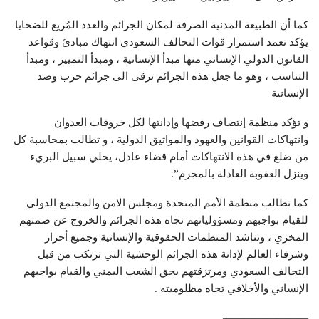
كما أن الطبيعة المدنية الصرفة لمكان الجرائم والعدد المُريع للضحايا
يؤكد تعمد استمرار قوات التحالف السعودي انتهاك مبادئ وقواعد
القانون الدولي الإنساني منها مبدأ الإنسانية ، ومبدأ التمييز ، ومبدأ
التناسب ، وهو ما جعل هذه الجرائم ترقى الى جرائم حرب وضد
الإنسانية
و تؤكد منظمة إنتصاف رفضها وإدانتها لكل خروقات العدوان
وانتهاكات القوانين والعهود والمواثيق الدولية ، و تطالب بمحاسبة كل
من ضلع في هذه الانتهاكات أمام قضاء عادل، يخلي سبيل البريء
وينزل العقوبة العادلة بالمجرم”.
كما تطالب منظمة الأمم المتحدة ومجلس الامن والمجتمع الدولي
للقيام بواجبهم ومسؤولياتهم تجاه هذه الجرائم والخروج عن صمتهم
المخزي ، وتناشد المنظمات الحقوقية والإنسانية وجميع أحرار
وشرفاء العالم لإدانة هذه الجرائم الوحشية التي ترتكب من قبل
التحالف السعودي ومرتزقتهم بحق الشعب اليمني والقيام بواجبهم
الإنساني والأخلاقي تجاه مظلوميته .
————————