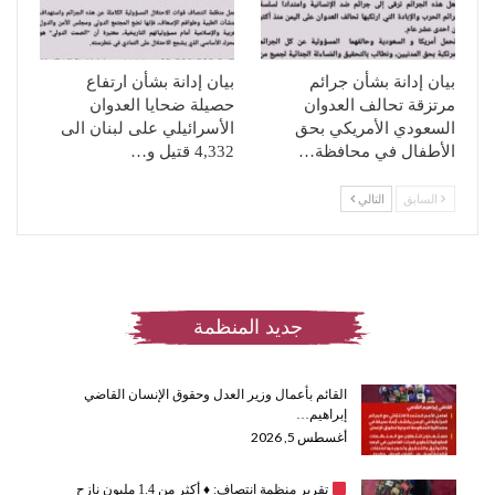
بيان إدانة بشأن جرائم
بيان إدانة بشأن ارتفاع
مرتزقة تحالف العدوان
حصيلة ضحايا العدوان
السعودي الأمريكي بحق
الأسرائيلي على لبنان الى
الأطفال في محافظة…
4,332 قتيل و…
السابق
التالي
جديد المنظمة
القائم بأعمال وزير العدل وحقوق الإنسان القاضي
إبراهيم…
أغسطس 5, 2026
تقرير منظمة انتصاف:
♦️
أكثر من 1.4 مليون نازح