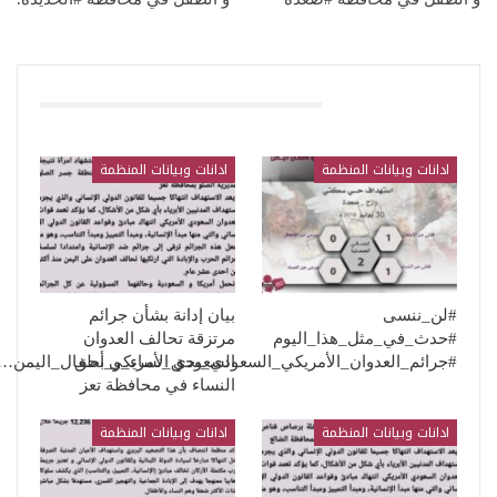
قد يعجبك ايضا
ادانات وبيانات المنظمة
ادانات وبيانات المنظمة
#لن_ننسى
بيان إدانة بشأن جرائم
#حدث_في_مثل_هذا_اليوم
مرتزقة تحالف العدوان
السعودي الأمريكي بحق
#جرائم_العدوان_الأمريكي_السعودي_بحق_نساء_و_أطفال_اليمن…
النساء في محافظة تعز
ادانات وبيانات المنظمة
ادانات وبيانات المنظمة