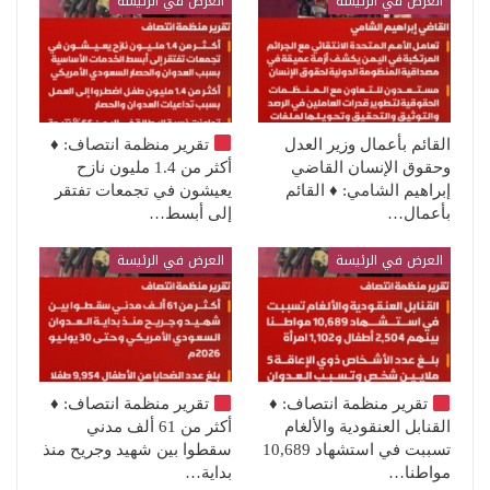
العرض في الرئيسة
العرض في الرئيسة
القائم بأعمال وزير العدل
تقرير منظمة انتصاف:
♦️
وحقوق الإنسان القاضي
أكثر من 1.4 مليون نازح
إبراهيم الشامي: ♦️ القائم
يعيشون في تجمعات تفتقر
بأعمال…
إلى أبسط…
العرض في الرئيسة
العرض في الرئيسة
تقرير منظمة انتصاف:
♦️
تقرير منظمة انتصاف:
♦️
القنابل العنقودية والألغام
أكثر من 61 ألف مدني
تسببت في استشهاد 10,689
سقطوا بين شهيد وجريح منذ
مواطنا…
بداية…